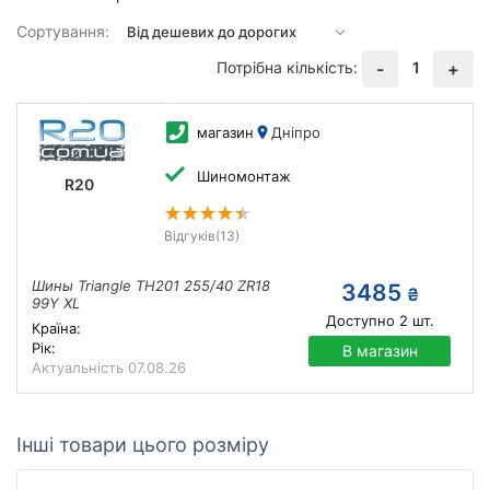
Сортування:
Потрібна кількість:
1
-
+
магазин
Дніпро
Шиномонтаж
R20
Відгуків
(13)
Шины Triangle TH201 255/40 ZR18
3485
₴
99Y XL
Доступно
2
шт.
Країна:
Рік:
В магазин
Актуальність
07.08.26
Інші товари цього розміру