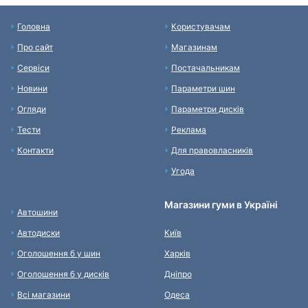
Головна
Користувачам
Про сайт
Магазинам
Сервіси
Постачальникам
Новини
Параметри шин
Огляди
Параметри дисків
Тести
Реклама
Контакти
Для правовласників
Угода
Магазини гуми в Україні
Автошини
Автодиски
Київ
Оголошення б у шин
Харків
Оголошення б у дисків
Дніпро
Всі магазини
Одеса