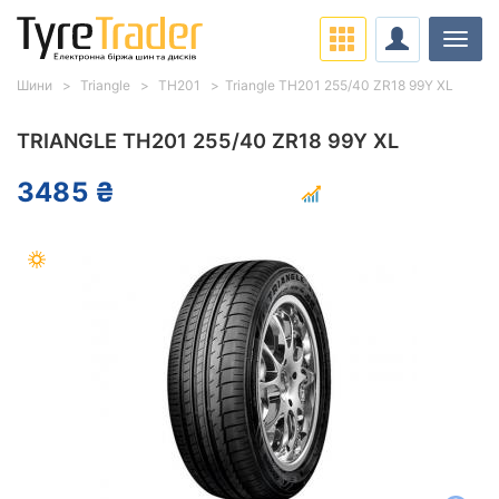
Навіг
Шини
Triangle
TH201
Triangle TH201 255/40 ZR18 99Y XL
TRIANGLE TH201 255/40 ZR18 99Y XL
3485 ₴