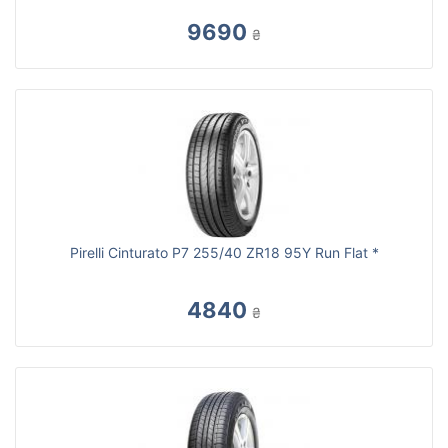
9690
₴
Pirelli Cinturato P7 255/40 ZR18 95Y Run Flat *
4840
₴