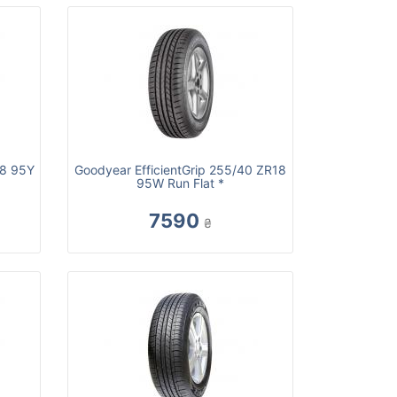
18 95Y
Goodyear EfficientGrip 255/40 ZR18
95W Run Flat *
7590
₴