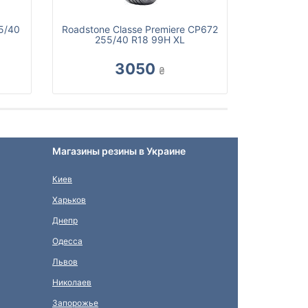
55/40
Roadstone Classe Premiere CP672
255/40 R18 99H XL
3050
₴
Магазины резины в Украине
Киев
Харьков
Днепр
Одесса
Львов
Николаев
Запорожье