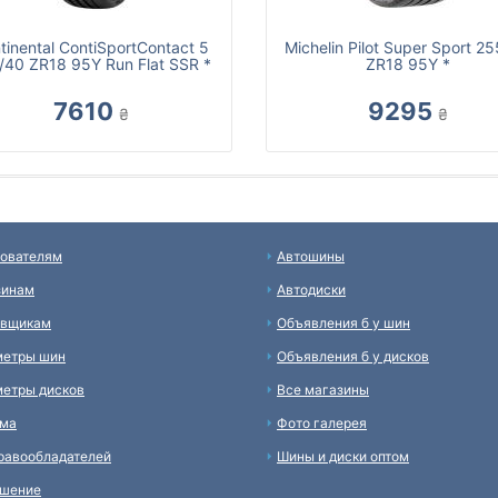
tinental ContiSportContact 5
Michelin Pilot Super Sport 2
/40 ZR18 95Y Run Flat SSR *
ZR18 95Y *
7610
9295
₴
₴
ователям
Автошины
зинам
Автодиски
авщикам
Объявления б у шин
метры шин
Объявления б у дисков
етры дисков
Все магазины
ама
Фото галерея
равообладателей
Шины и диски оптом
ашение