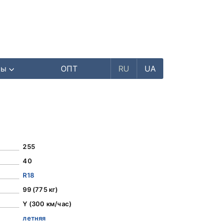
ры
ОПТ
RU
UA
255
40
R18
99 (775 кг)
Y (300 км/час)
летняя