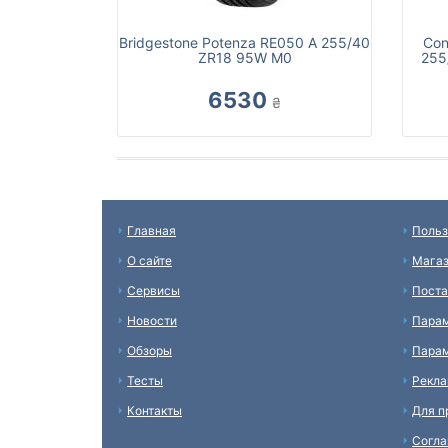
Bridgestone Potenza RE050 A 255/40
Con
ZR18 95W M0
255
6530
₴
Главная
Польз
О сайте
Мага
Сервисы
Пост
Новости
Пара
Обзоры
Парам
Тесты
Рекл
Контакты
Для п
Согл