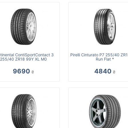
tinental ContiSportContact 3
Pirelli Cinturato P7 255/40 ZR
255/40 ZR18 99Y XL M0
Run Flat *
9690
4840
₴
₴