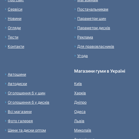
Сервіси
Постачальникам
Новини
Параметри шин
Огляди
Параметри дисків
Тести
Реклама
Контакти
Для правовласників
Угода
Магазини гуми в Україні
Автошини
Автодиски
Київ
Оголошення б у шин
Харків
Оголошення б у дисків
Дніпро
Всі магазини
Одеса
Фото галерея
Львів
Шини та диски оптом
Миколаїв