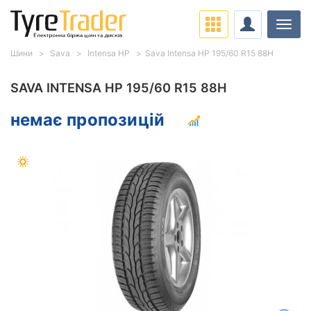
Навіг
Шини
Sava
Intensa HP
Sava Intensa HP 195/60 R15 88H
SAVA INTENSA HP 195/60 R15 88H
немає пропозицій