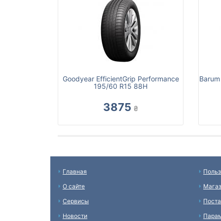
Goodyear EfficientGrip Performance
Barum
195/60 R15 88H
3875
₴
Главная
Польз
О сайте
Мага
Сервисы
Пост
Новости
Пара