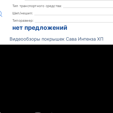
Тип транспортного средства:
Шип/нешип:
Типоразмер:
нет предложений
Видеообзоры покрышек Сава Интенза ХП