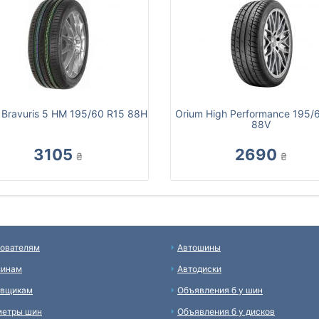
 Bravuris 5 HM 195/60 R15 88H
Orium High Performance 195/
88V
3105
2690
₴
₴
ователям
Автошины
зинам
Автодиски
авщикам
Объявления б у шин
метры шин
Объявления б у дисков