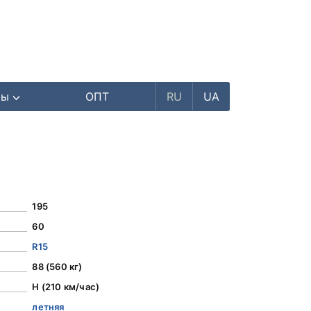
ры
ОПТ
RU
UA
195
60
R15
88 (560 кг)
H (210 км/час)
летняя