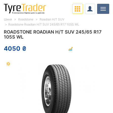
Навіг
Шини
Roadstone
Roadian H/T SUV
Roadstone Roadian H/T SUV 245/65 R17 105S WL
ROADSTONE ROADIAN H/T SUV 245/65 R17
105S WL
4050 ₴