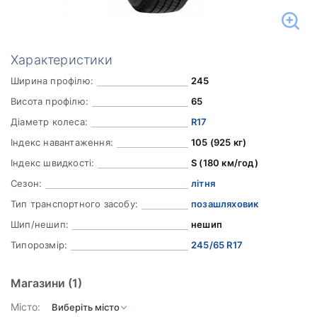
Характеристики
Ширина профілю:
245
Висота профілю:
65
Діаметр колеса:
R17
Індекс навантаження:
105 (925 кг)
Індекс швидкості:
S (180 км/год)
Сезон:
літня
Тип транспортного засобу:
позашляховик
Шип/нешип:
нешип
Типорозмір:
245/65 R17
Магазини
(1)
Місто: