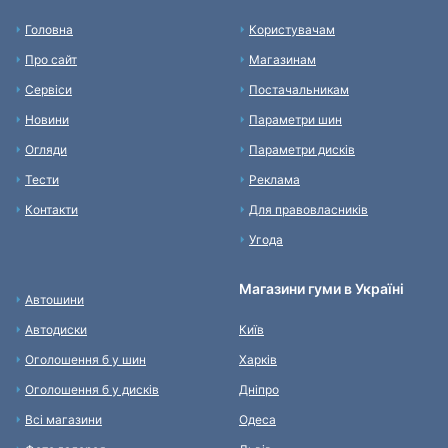
Головна
Користувачам
Про сайт
Магазинам
Сервіси
Постачальникам
Новини
Параметри шин
Огляди
Параметри дисків
Тести
Реклама
Контакти
Для правовласників
Угода
Магазини гуми в Україні
Автошини
Автодиски
Київ
Оголошення б у шин
Харків
Оголошення б у дисків
Дніпро
Всі магазини
Одеса