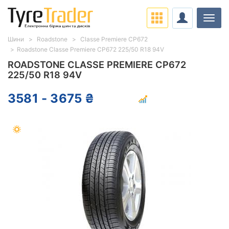
Навіг
Шини
Roadstone
Classe Premiere CP672
Roadstone Classe Premiere CP672 225/50 R18 94V
ROADSTONE CLASSE PREMIERE CP672
225/50 R18 94V
3581 - 3675 ₴