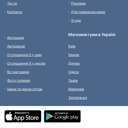
Тести
Реклама
Контакти
Для правовласників
Угода
Магазини гуми в Україні
Автошини
Автодиски
Київ
Оголошення б у шин
Харків
Оголошення б у дисків
Дніпро
Всі магазини
Одеса
Фото галерея
Львів
Шини та диски оптом
Миколаїв
Запоріжжя