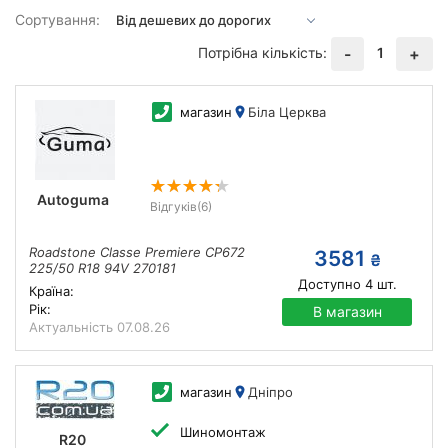
Сортування:
Потрібна кількість:
1
-
+
магазин
Біла Церква
Autoguma
Відгуків
(6)
Roadstone Classe Premiere CP672
3581
₴
225/50 R18 94V 270181
Доступно
4
шт.
Країна:
Рік:
В магазин
Актуальність
07.08.26
магазин
Дніпро
Шиномонтаж
R20