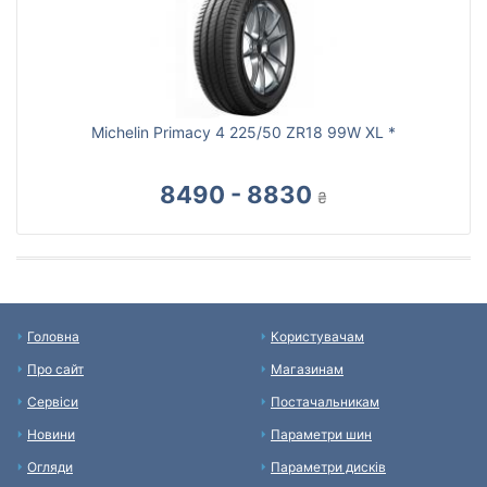
Michelin Primacy 4 225/50 ZR18 99W XL *
8490 - 8830
₴
Головна
Користувачам
Про сайт
Магазинам
Сервіси
Постачальникам
Новини
Параметри шин
Огляди
Параметри дисків