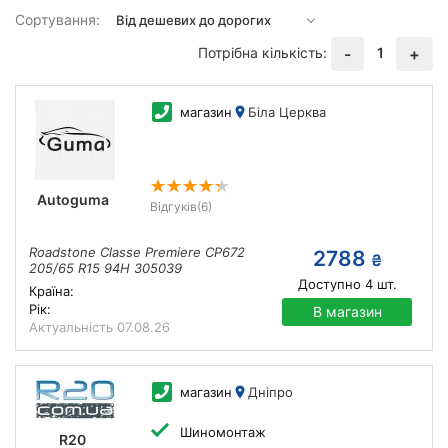
Сортування:
Потрібна кількість:
1
-
+
магазин
Біла Церква
Autoguma
Відгуків
(6)
Roadstone Classe Premiere CP672
2788
₴
205/65 R15 94H 305039
Доступно
4
шт.
Країна:
Рік:
В магазин
Актуальність
07.08.26
магазин
Дніпро
Шиномонтаж
R20