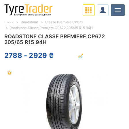
Навіг
Шини
Roadstone
Classe Premiere CP672
Roadstone Classe Premiere CP672 205/65 R15 94H
ROADSTONE CLASSE PREMIERE CP672
205/65 R15 94H
2788 - 2929 ₴