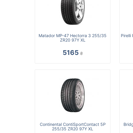
Matador MP-47 Hectorra 3 255/35
Pirel
ZR20 97Y XL
5165
₴
Continental ContiSportContact 5P
Brid
255/35 ZR20 97Y XL