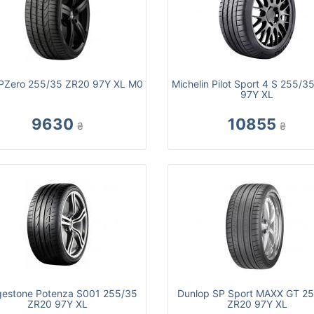
li PZero 255/35 ZR20 97Y XL M0
Michelin Pilot Sport 4 S 255/3
97Y XL
9630
10855
₴
₴
gestone Potenza S001 255/35
Dunlop SP Sport MAXX GT 2
ZR20 97Y XL
ZR20 97Y XL