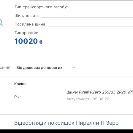
Тип транспортного засобу:
Шип/нешип:
Посилена шина:
Типорозмір:
10020
₴
вання:
Країна:
Шины Pirelli PZero 255/35 ZR20 97
Рік:
Актуальність
05.08.26
Відеоогляди покришок Пирелли П Зеро