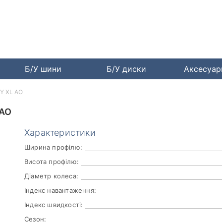
Б/У шини
Б/У диски
Аксесуа
7Y XL AO
 AO
Характеристики
Ширина профілю:
Висота профілю:
Діаметр колеса:
Індекс навантаження:
Індекс швидкості:
Сезон: