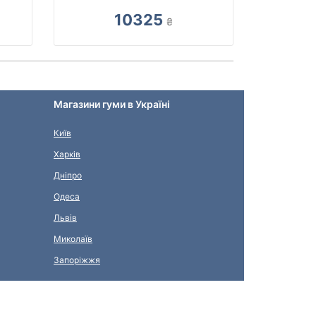
10325
₴
Магазини гуми в Україні
Київ
Харків
Дніпро
Одеса
Львів
Миколаїв
Запоріжжя