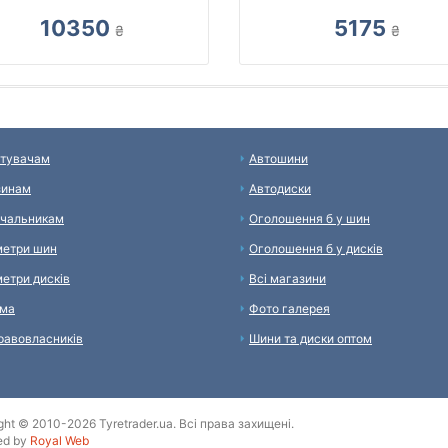
10350
5175
₴
₴
тувачам
Автошини
зинам
Автодиски
чальникам
Оголошення б у шин
етри шин
Оголошення б у дисків
етри дисків
Всі магазини
ама
Фото галерея
равовласників
Шини та диски оптом
ght © 2010-2026 Tyretrader.ua. Всі права захищені.
ed by
Royal Web