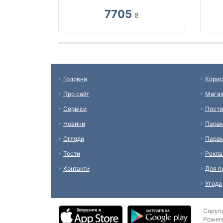
7705
₴
Головна
Корис
Про сайт
Мага
Сервіси
Поста
Новини
Парам
Огляди
Парам
Тести
Рекл
Контакти
Для п
Угода
Copyri
Power