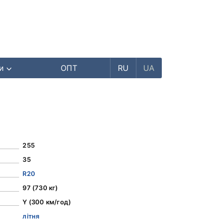
ри
ОПТ
RU
UA
255
35
R20
97 (730 кг)
Y (300 км/год)
літня