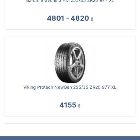
Barum Bravuris 5 HM 255/35 ZR20 97Y XL
4801 - 4820
₴
Viking Protech NewGen 255/35 ZR20 97Y XL
4155
₴