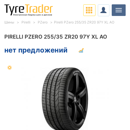
Нави
Шины
Pirelli
PZero
Pirelli PZero 255/35 ZR20 97Y XL AO
PIRELLI PZERO 255/35 ZR20 97Y XL AO
нет предложений