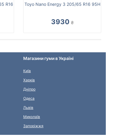
/65 R16
Toyo Nano Energy 3 205/65 R16 95H
3930
₴
Магазини гуми в Україні
Київ
Харків
Дніпро
Одеса
Львів
Миколаїв
Запоріжжя