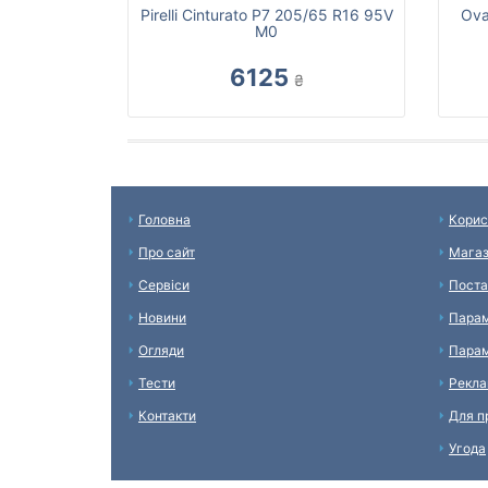
Pirelli Cinturato P7 205/65 R16 95V
Ova
M0
6125
₴
Головна
Корис
Про сайт
Мага
Сервіси
Поста
Новини
Парам
Огляди
Парам
Тести
Рекл
Контакти
Для п
Угода