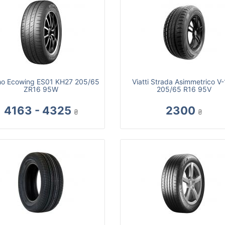
o Ecowing ES01 KH27 205/65
Viatti Strada Asimmetrico V
ZR16 95W
205/65 R16 95V
4163 - 4325
2300
₴
₴