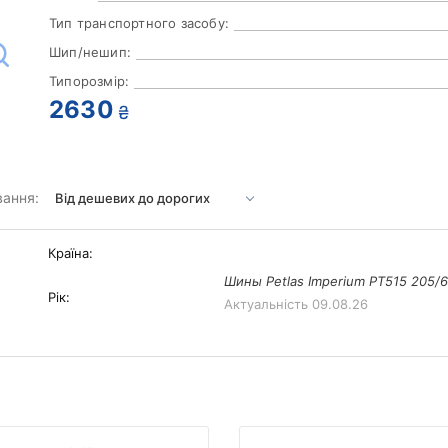
Тип транспортного засобу:
Шип/нешип:
Типорозмір:
2630
₴
вання:
Країна:
Шины Petlas Imperium PT515 205/
Рік:
Актуальність
09.08.26