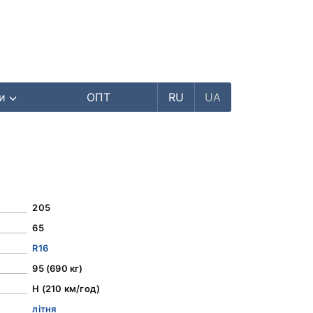
ри
ОПТ
RU
UA
205
65
R16
95 (690 кг)
H (210 км/год)
літня