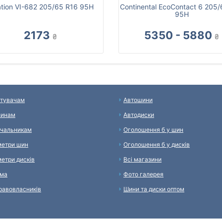
tion VI-682 205/65 R16 95H
Continental EcoContact 6 205
95H
2173
5350 - 5880
₴
₴
тувачам
Автошини
зинам
Автодиски
чальникам
Оголошення б у шин
етри шин
Оголошення б у дисків
етри дисків
Всі магазини
ама
Фото галерея
равовласників
Шини та диски оптом