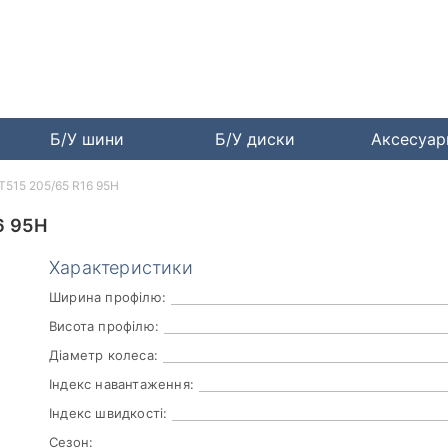
Б/У шини
Б/У диски
Аксесуа
PT515 205/65 R16 95H
6 95H
Характеристики
Ширина профілю:
Висота профілю:
Діаметр колеса:
Індекс навантаження:
Індекс швидкості:
Сезон: