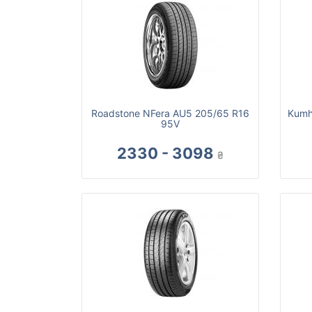
Roadstone NFera AU5 205/65 R16
Kumh
95V
2330 - 3098
₴