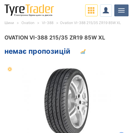
Навіг
Шини
Ovation
VI-388
Ovation VI-388 215/35 ZR19 85W XL
OVATION VI-388 215/35 ZR19 85W XL
немає пропозицій