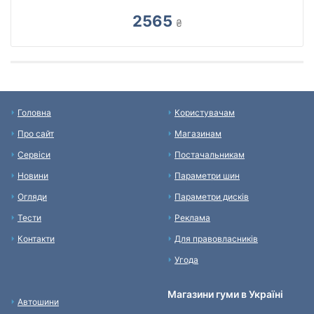
2565
₴
Головна
Користувачам
Про сайт
Магазинам
Сервіси
Постачальникам
Новини
Параметри шин
Огляди
Параметри дисків
Тести
Реклама
Контакти
Для правовласників
Угода
Магазини гуми в Україні
Автошини