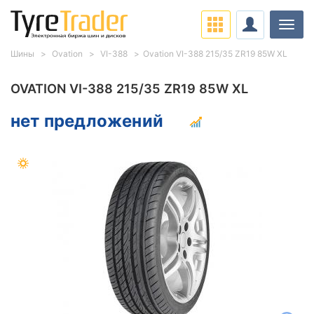
Нави
Шины
Ovation
VI-388
Ovation VI-388 215/35 ZR19 85W XL
OVATION VI-388 215/35 ZR19 85W XL
нет предложений