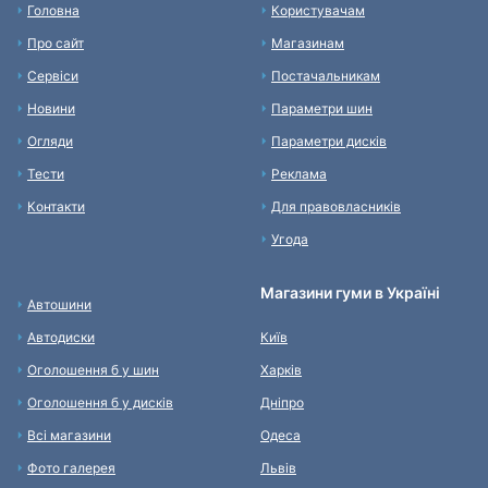
Головна
Користувачам
Про сайт
Магазинам
Сервіси
Постачальникам
Новини
Параметри шин
Огляди
Параметри дисків
Тести
Реклама
Контакти
Для правовласників
Угода
Магазини гуми в Україні
Автошини
Автодиски
Київ
Оголошення б у шин
Харків
Оголошення б у дисків
Дніпро
Всі магазини
Одеса
Фото галерея
Львів