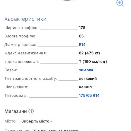
Характеристики
Ширина профілю:
175
Висота профілю:
65
Діаметр колеса:
R14
Індекс навантаження:
82 (475 кг)
Індекс швидкості:
T (190 км/год)
Сезон:
зимова
Тип транспортного засобу:
легковий
Шип/нешип:
нешип
Типорозмір:
175/65 R14
Магазини
(1)
Місто:
Сортування: