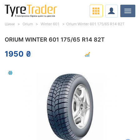
Навіг
Шини
Orium
Winter 601
Orium Winter 601 175/65 R14 82T
ORIUM WINTER 601 175/65 R14 82T
1950 ₴