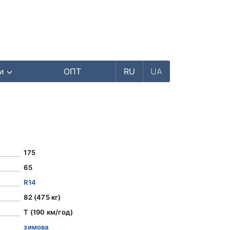
ри
ОПТ
RU
UA
175
65
R14
82 (475 кг)
T (190 км/год)
зимова