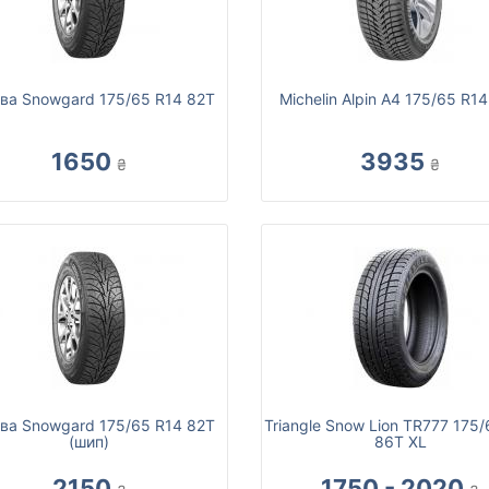
ва Snowgard 175/65 R14 82T
Michelin Alpin A4 175/65 R1
1650
3935
₴
₴
ва Snowgard 175/65 R14 82T
Triangle Snow Lion TR777 175
(шип)
86T XL
2150
1750 - 2020