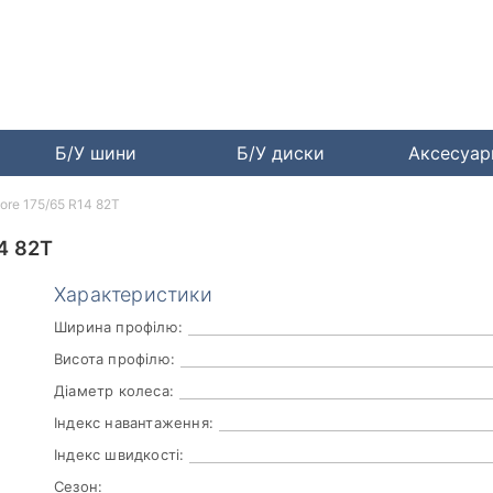
Б/У шини
Б/У диски
Аксесуа
iore 175/65 R14 82T
4 82T
Характеристики
Ширина профілю:
Висота профілю:
Діаметр колеса:
Індекс навантаження:
Індекс швидкості:
Сезон: