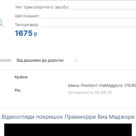
Тип транспортного засобу:
Шип/нешип:
Типорозмір:
1675
₴
вання:
Країна:
Шины Premiorri ViaMaggiore 175/6
Рік:
Актуальність
06.08.26
Відеоогляди покришок Премиорри Виа Маджоре