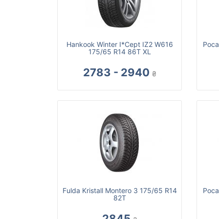
Hankook Winter I*Cept IZ2 W616
Роса
175/65 R14 86T XL
2783 - 2940
₴
Fulda Kristall Montero 3 175/65 R14
Роса
82T
2845