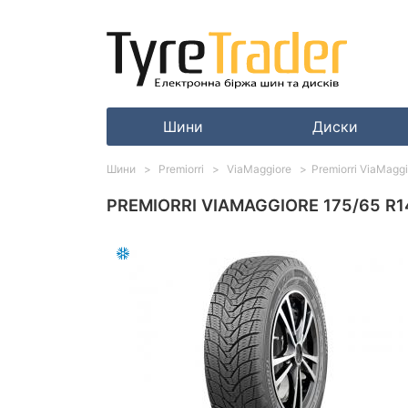
Шини
Диски
Шини
Premiorri
ViaMaggiore
Premiorri ViaMagg
PREMIORRI VIAMAGGIORE 175/65 R1