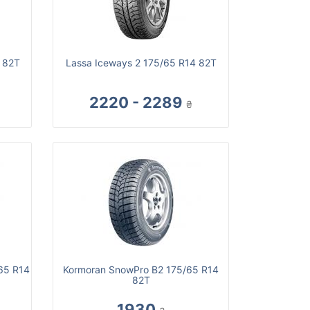
4 82T
Lassa Iceways 2 175/65 R14 82T
2220 - 2289
₴
/65 R14
Kormoran SnowPro B2 175/65 R14
82T
1930