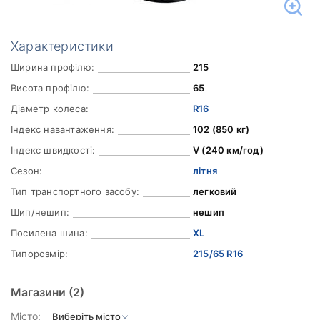
Характеристики
Ширина профілю:
215
Висота профілю:
65
Діаметр колеса:
R16
Індекс навантаження:
102 (850 кг)
Індекс швидкості:
V (240 км/год)
Сезон:
літня
Тип транспортного засобу:
легковий
Шип/нешип:
нешип
Посилена шина:
XL
Типорозмір:
215/65 R16
Магазини
(2)
Місто: