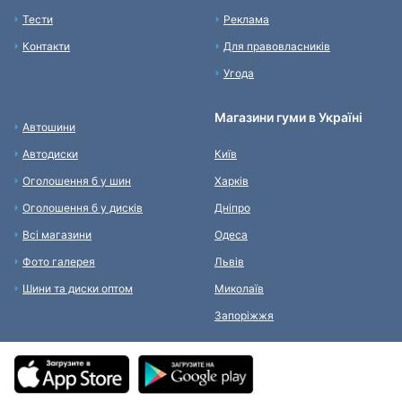
Тести
Реклама
Контакти
Для правовласників
Угода
Магазини гуми в Україні
Автошини
Автодиски
Київ
Оголошення б у шин
Харків
Оголошення б у дисків
Дніпро
Всі магазини
Одеса
Фото галерея
Львів
Шини та диски оптом
Миколаїв
Запоріжжя