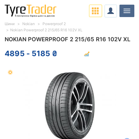
Навіг
Шини
Nokian
Powerproof 2
Nokian Powerproof 2 215/65 R16 102V XL
NOKIAN POWERPROOF 2 215/65 R16 102V XL
4895 - 5185 ₴