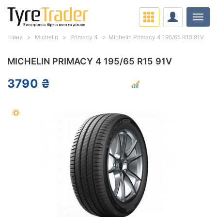
Навіг
Шини
Michelin
Primacy 4
Michelin Primacy 4 195/65 R15 91V
MICHELIN PRIMACY 4 195/65 R15 91V
3790 ₴