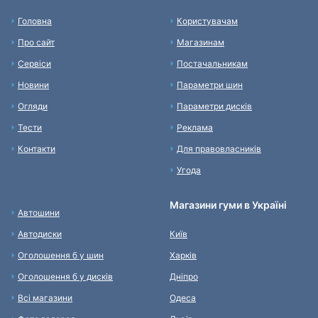
Головна
Користувачам
Про сайт
Магазинам
Сервіси
Постачальникам
Новини
Параметри шин
Огляди
Параметри дисків
Тести
Реклама
Контакти
Для правовласників
Угода
Магазини гуми в Україні
Автошини
Автодиски
Київ
Оголошення б у шин
Харків
Оголошення б у дисків
Дніпро
Всі магазини
Одеса