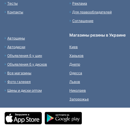
Тесты
Реклама
Контакты
Для правообладателей
Соглашение
Магазины резины в Украине
Автошины
Автодиски
Киев
Объявления б у шин
Харьков
Объявления б у дисков
Днепр
Все магазины
Одесса
Фото галерея
Львов
Шины и диски оптом
Николаев
Запорожье