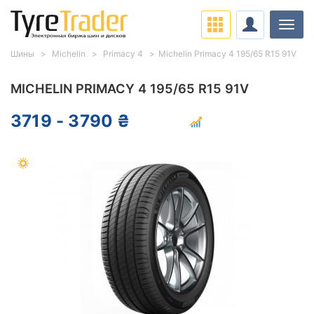
Нави
Шины
Michelin
Primacy 4
Michelin Primacy 4 195/65 R15 91V
MICHELIN PRIMACY 4 195/65 R15 91V
3719 - 3790 ₴