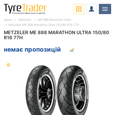
Навіг
Шини
Metzeler
ME 888 Marathon Ultra
Metzeler ME 888 Marathon Ultra 150/80 R16 77H
METZELER ME 888 MARATHON ULTRA 150/80
R16 77H
немає пропозицій