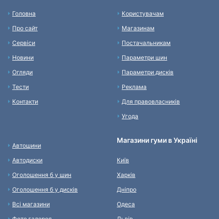
Головна
Користувачам
Про сайт
Магазинам
Сервіси
Постачальникам
Новини
Параметри шин
Огляди
Параметри дисків
Тести
Реклама
Контакти
Для правовласників
Угода
Магазини гуми в Україні
Автошини
Автодиски
Київ
Оголошення б у шин
Харків
Оголошення б у дисків
Дніпро
Всі магазини
Одеса
Фото галерея
Львів