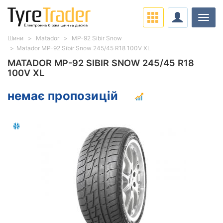
Навіг
Шини
Matador
MP-92 Sibir Snow
Matador MP-92 Sibir Snow 245/45 R18 100V XL
MATADOR MP-92 SIBIR SNOW 245/45 R18
100V XL
немає пропозицій