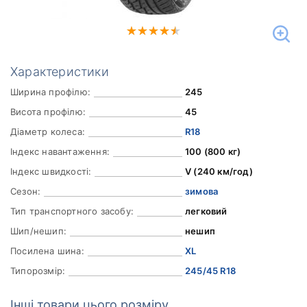
Характеристики
Ширина профілю:
245
Висота профілю:
45
Діаметр колеса:
R18
Індекс навантаження:
100 (800 кг)
Індекс швидкості:
V (240 км/год)
Сезон:
зимова
Тип транспортного засобу:
легковий
Шип/нешип:
нешип
Посилена шина:
XL
Типорозмір:
245/45 R18
Інші товари цього розміру