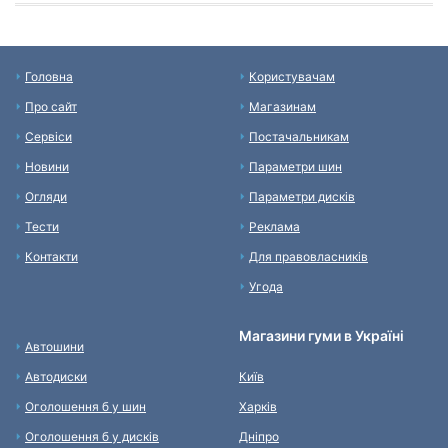
Головна
Користувачам
Про сайт
Магазинам
Сервіси
Постачальникам
Новини
Параметри шин
Огляди
Параметри дисків
Тести
Реклама
Контакти
Для правовласників
Угода
Магазини гуми в Україні
Автошини
Автодиски
Київ
Оголошення б у шин
Харків
Оголошення б у дисків
Дніпро