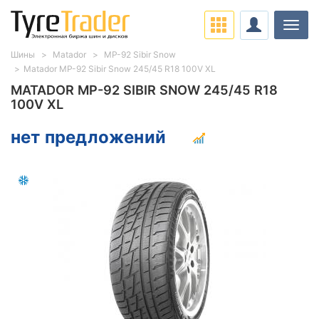
Нави
Шины
Matador
MP-92 Sibir Snow
Matador MP-92 Sibir Snow 245/45 R18 100V XL
MATADOR MP-92 SIBIR SNOW 245/45 R18
100V XL
нет предложений