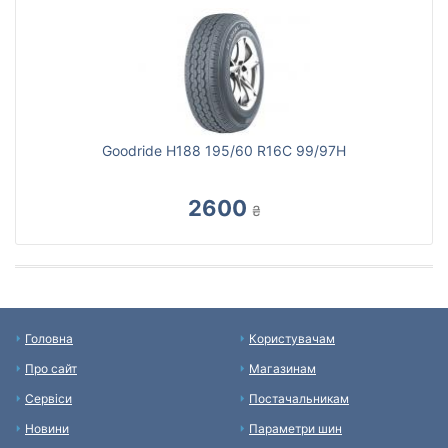
Goodride H188 195/60 R16C 99/97H
2600
₴
Головна
Користувачам
Про сайт
Магазинам
Сервіси
Постачальникам
Новини
Параметри шин