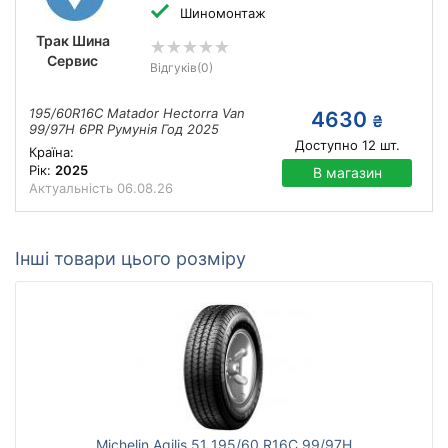
Шиномонтаж
Трак Шина
Сервис
Відгуків
(0)
195/60R16C Matador Hectorra Van
4630
₴
99/97H 6PR Румунія Год 2025
Доступно
12
шт.
Країна:
Рік:
2025
В магазин
Актуальність
06.08.26
Інші товари цього розміру
Michelin Agilis 51 195/60 R16C 99/97H