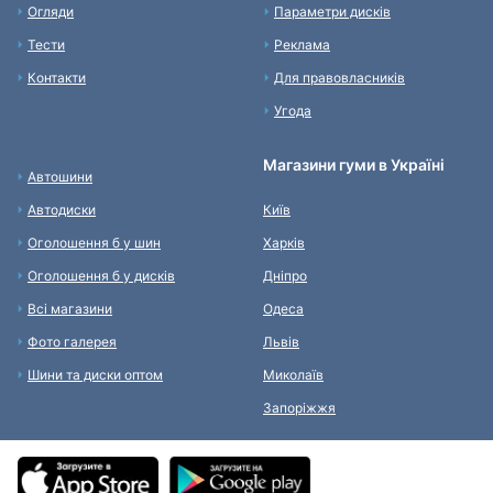
Огляди
Параметри дисків
Тести
Реклама
Контакти
Для правовласників
Угода
Магазини гуми в Україні
Автошини
Автодиски
Київ
Оголошення б у шин
Харків
Оголошення б у дисків
Дніпро
Всі магазини
Одеса
Фото галерея
Львів
Шини та диски оптом
Миколаїв
Запоріжжя