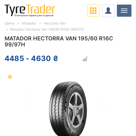
Навіг
Шини
Matador
Hectorra Van
Matador Hectorra Van 195/60 R16C 99/97H
MATADOR HECTORRA VAN 195/60 R16C
99/97H
4485 - 4630 ₴