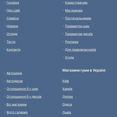
Головна
Користувачам
Про сайт
Магазинам
Сервіси
Постачальникам
Новини
Параметри шин
Огляди
Параметри дисків
Тести
Реклама
Контакти
Для правовласників
Угода
Магазини гуми в Україні
Автошини
Автодиски
Київ
Оголошення б у шин
Харків
Оголошення б у дисків
Дніпро
Всі магазини
Одеса
Фото галерея
Львів