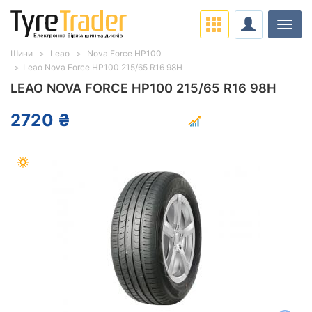
Навіг
Шини
Leao
Nova Force HP100
Leao Nova Force HP100 215/65 R16 98H
LEAO NOVA FORCE HP100 215/65 R16 98H
2720 ₴