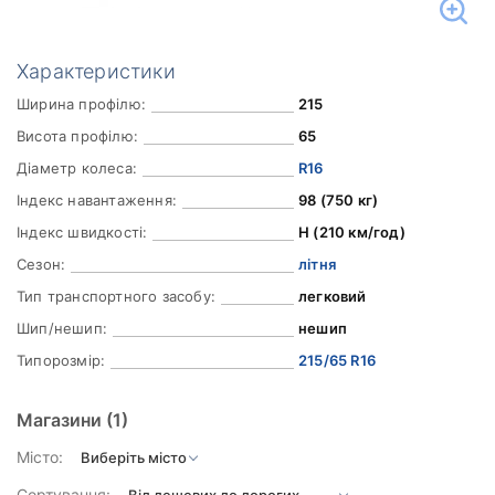
Характеристики
Ширина профілю:
215
Висота профілю:
65
Діаметр колеса:
R16
Індекс навантаження:
98 (750 кг)
Індекс швидкості:
H (210 км/год)
Сезон:
літня
Тип транспортного засобу:
легковий
Шип/нешип:
нешип
Типорозмір:
215/65 R16
Магазини
(1)
Місто:
Сортування: