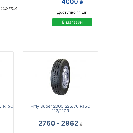
4000
₴
112/110R
Доступно
11
шт.
В магазин
70 R15C
Hifly Super 2000 225/70 R15C
112/110R
2760 - 2962
₴