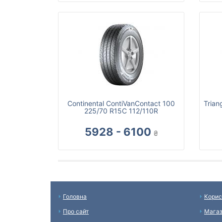
Continental ContiVanContact 100
Trian
225/70 R15C 112/110R
5928 - 6100
₴
Головна
Корис
Про сайт
Мага