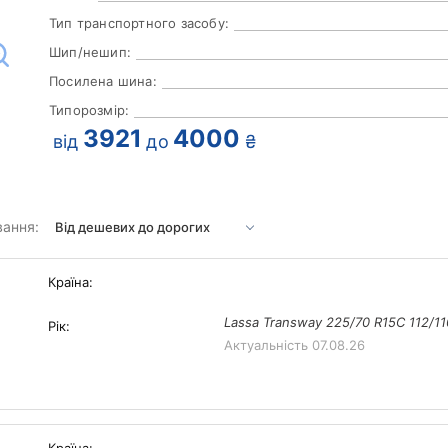
Тип транспортного засобу:
Шип/нешип:
Посилена шина:
Типорозмір:
3921
4000
від
до
₴
вання:
Країна:
Lassa Transway 225/70 R15C 112/1
Рік:
Актуальність
07.08.26