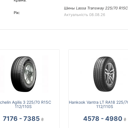
Країна:
Шины Lassa Transway 225/70 R15C 
Рік:
Актуальність
08.08.26
chelin Agilis 3 225/70 R15C
Hankook Vantra LT RA18 225/
112/110S
112/110S
7176 - 7385
4578 - 4980
₴
₴