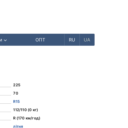
ри
ОПТ
RU
UA
225
70
R15
112/110 (0 кг)
R (170 км/год)
літня