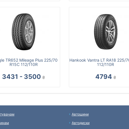
gle TR652 Mileage Plus 225/70
Hankook Vantra LT RA18 225/
R15C 112/110R
112/110R
3431 - 3500
4794
₴
₴
тувачам
Автошини
зинам
Автодиски