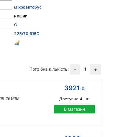
мікроавтобус
нешип
C
225/70 R15C
Потрібна кількість:
1
-
+
3921
₴
10R 261695
Доступно
4
шт.
В магазин