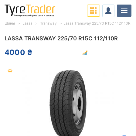
Нави
Шины
Lassa
Transway
Lassa Transway 225/70 R15C 112/110R
LASSA TRANSWAY 225/70 R15C 112/110R
4000 ₴