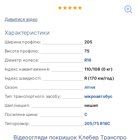
Дивитися відео
Характеристики
Ширина профілю:
205
Висота профілю:
75
Діаметр колеса:
R16
Індекс навантаження:
110/108 (0 кг)
Індекс швидкості:
R (170 км/год)
Сезон:
літня
Тип транспортного засобу:
мікроавтобус
Шип/нешип:
нешип
Посилена шина:
C
Типорозмір:
205/75 R16C
Відеоогляди покришок Клебер Транспро