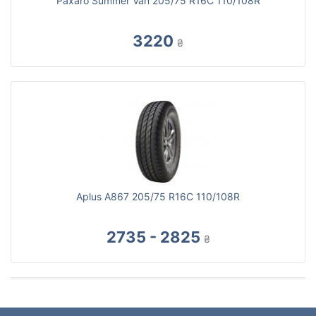
Paxaro Summer Van 205/75 R16C 110/108R
3220
₴
Aplus A867 205/75 R16C 110/108R
2735 - 2825
₴