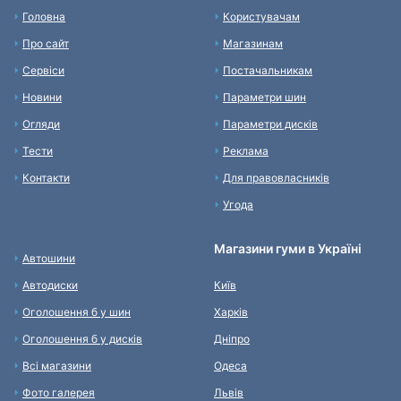
Головна
Користувачам
Про сайт
Магазинам
Сервіси
Постачальникам
Новини
Параметри шин
Огляди
Параметри дисків
Тести
Реклама
Контакти
Для правовласників
Угода
Магазини гуми в Україні
Автошини
Автодиски
Київ
Оголошення б у шин
Харків
Оголошення б у дисків
Дніпро
Всі магазини
Одеса
Фото галерея
Львів