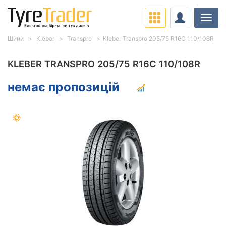
Навіг
Шини
Kleber
Transpro
Kleber Transpro 205/75 R16C 110/108R
KLEBER TRANSPRO 205/75 R16C 110/108R
немає пропозицій