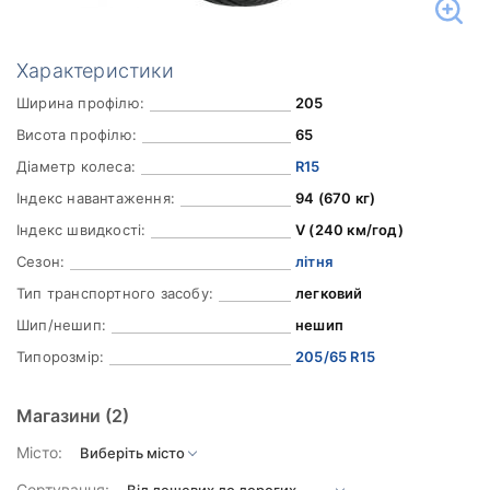
Характеристики
Ширина профілю:
205
Висота профілю:
65
Діаметр колеса:
R15
Індекс навантаження:
94 (670 кг)
Індекс швидкості:
V (240 км/год)
Сезон:
літня
Тип транспортного засобу:
легковий
Шип/нешип:
нешип
Типорозмір:
205/65 R15
Магазини
(2)
Місто:
Сортування: