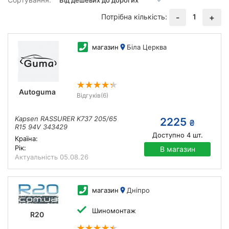
Потрібна кількість:
1
-
+
магазин
Біла Церква
Autoguma
Відгуків
(6)
Kapsen RASSURER K737 205/65
2225
₴
R15 94V 343429
Доступно
4
шт.
Країна:
Рік:
В магазин
Актуальність
05.08.26
магазин
Дніпро
Шиномонтаж
R20