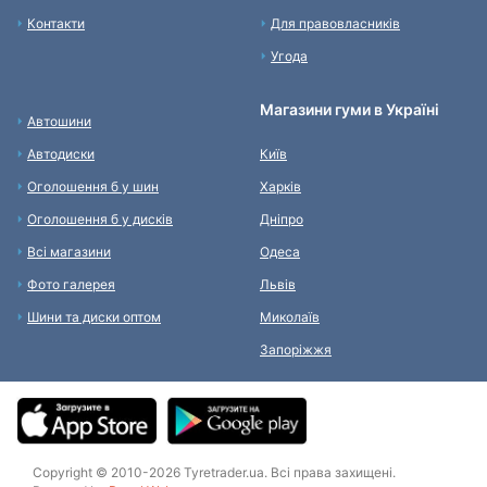
Контакти
Для правовласників
Угода
Магазини гуми в Україні
Автошини
Автодиски
Київ
Оголошення б у шин
Харків
Оголошення б у дисків
Дніпро
Всі магазини
Одеса
Фото галерея
Львів
Шини та диски оптом
Миколаїв
Запоріжжя
Copyright © 2010-2026 Tyretrader.ua. Всі права захищені.