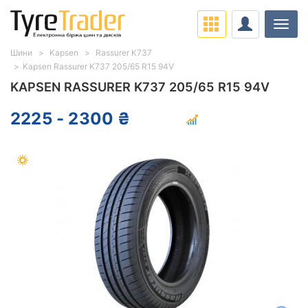
Навіг
Шини
Kapsen
Rassurer K737
Kapsen Rassurer K737 205/65 R15 94V
KAPSEN RASSURER K737 205/65 R15 94V
2225 - 2300 ₴