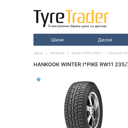
Шини
Диски
Шини
Hankook
Winter I*Pike RW11
Hankook Win
HANKOOK WINTER I*PIKE RW11 235/7