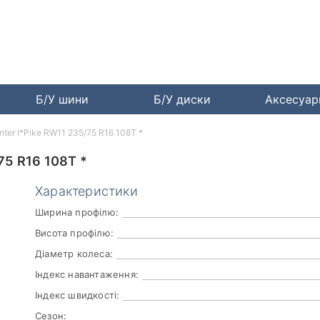
Б/У шини
Б/У диски
Аксесуа
ter I*Pike RW11 235/75 R16 108T *
5 R16 108T *
Характеристики
Ширина профілю:
Висота профілю:
Діаметр колеса:
Індекс навантаження:
Індекс швидкості:
Сезон: