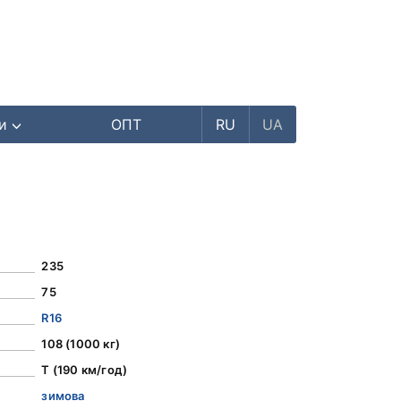
ри
ОПТ
RU
UA
235
75
R16
108 (1000 кг)
T (190 км/год)
зимова