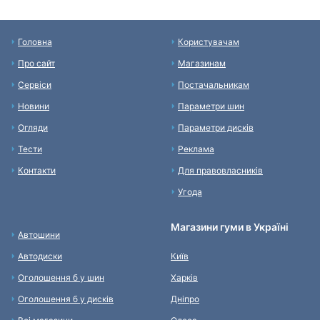
Головна
Користувачам
Про сайт
Магазинам
Сервіси
Постачальникам
Новини
Параметри шин
Огляди
Параметри дисків
Тести
Реклама
Контакти
Для правовласників
Угода
Магазини гуми в Україні
Автошини
Автодиски
Київ
Оголошення б у шин
Харків
Оголошення б у дисків
Дніпро