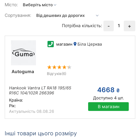
Місто:
Сортування:
Потрібна кількість:
1
-
+
магазин
Біла Церква
Autoguma
Відгуків
(6)
Hankook Vantra LT RA18 195/65
4668
₴
R16C 104/102R 266396
Доступно
4
шт.
Країна:
Рік:
В магазин
Актуальність
08.08.26
Інші товари цього розміру