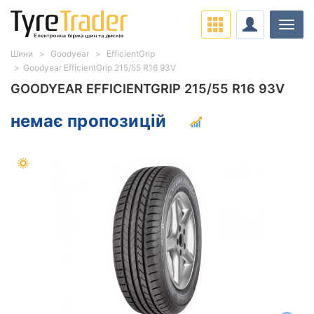
Навіг
Шини
Goodyear
EfficientGrip
Goodyear EfficientGrip 215/55 R16 93V
GOODYEAR EFFICIENTGRIP 215/55 R16 93V
немає пропозицій