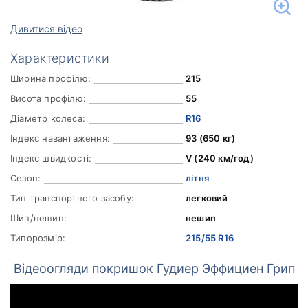
Дивитися відео
Характеристики
Ширина профілю:
215
Висота профілю:
55
Діаметр колеса:
R16
Індекс навантаження:
93 (650 кг)
Індекс швидкості:
V (240 км/год)
Сезон:
літня
Тип транспортного засобу:
легковий
Шип/нешип:
нешип
Типорозмір:
215/55 R16
Відеоогляди покришок Гудиер Эффициен Грип