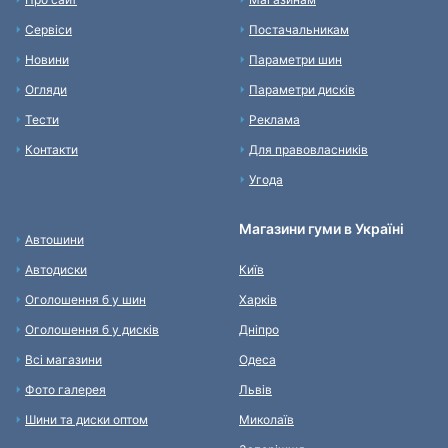
Сервіси
Постачальникам
Новини
Параметри шин
Огляди
Параметри дисків
Тести
Реклама
Контакти
Для правовласників
Угода
Магазини гуми в Україні
Автошини
Автодиски
Київ
Оголошення б у шин
Харків
Оголошення б у дисків
Дніпро
Всі магазини
Одеса
Фото галерея
Львів
Шини та диски оптом
Миколаїв