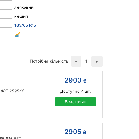
легковий
нешип
185/65 R15
Потрібна кількість:
1
-
+
2900
₴
5 88T 259546
Доступно
4
шт.
В магазин
2905
₴
/65 R15 88T