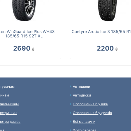
en WinGuard Ice Plus WH43
Contyre Arctic Ice 3 185/65 R
185/65 R15 92T XL
2690
2200
₴
₴
тувачам
Автошини
зинам
Автодиски
чальникам
Оголошення б у шин
етри шин
Оголошення б у дисків
етри дисків
Всі магазини
ама
Фото галерея