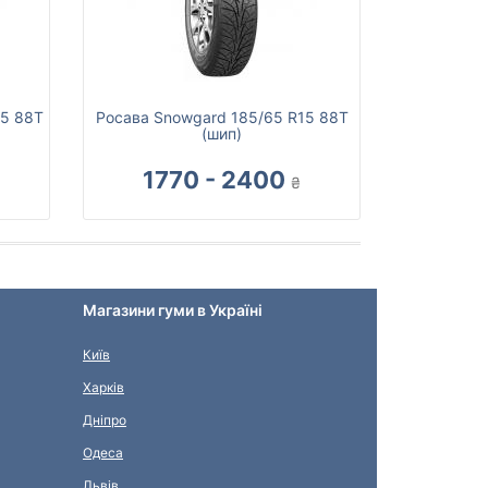
15 88T
Росава Snowgard 185/65 R15 88T
(шип)
1770 - 2400
₴
Магазини гуми в Україні
Київ
Харків
Дніпро
Одеса
Львів