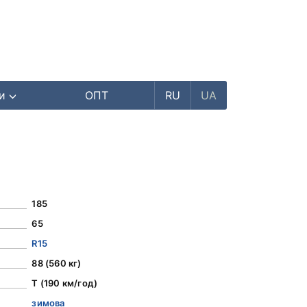
ри
ОПТ
RU
UA
185
65
R15
88 (560 кг)
T (190 км/год)
зимова