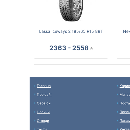
Lassa Iceways 2 185/65 R15 88T
Nex
2363 - 2558
₴
Головна
Корис
Про сайт
Мага
Сервіси
Поста
Новини
Парам
Огляди
Парам
Тести
Рекл