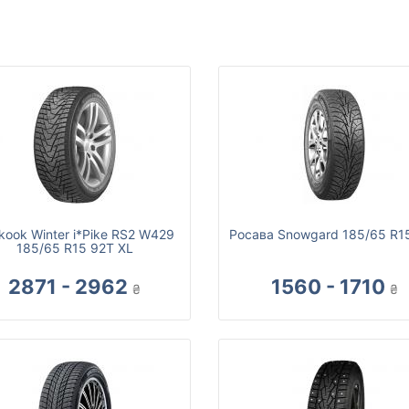
kook Winter i*Pike RS2 W429
Росава Snowgard 185/65 R1
185/65 R15 92T XL
2871 - 2962
1560 - 1710
₴
₴