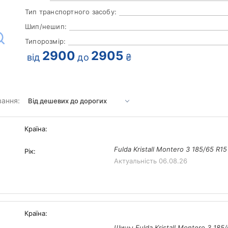
Тип транспортного засобу:
Шип/нешип:
Типорозмір:
2900
2905
від
до
₴
вання:
Країна:
Fulda Kristall Montero 3 185/65 R1
Рік:
Актуальність
06.08.26
Країна:
Шины Fulda Kristall Montero 3 185