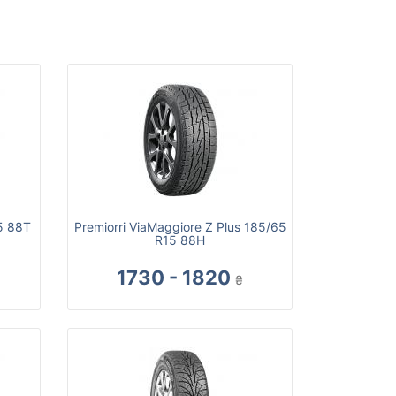
5 88T
Premiorri ViaMaggiore Z Plus 185/65
R15 88H
1730 - 1820
₴