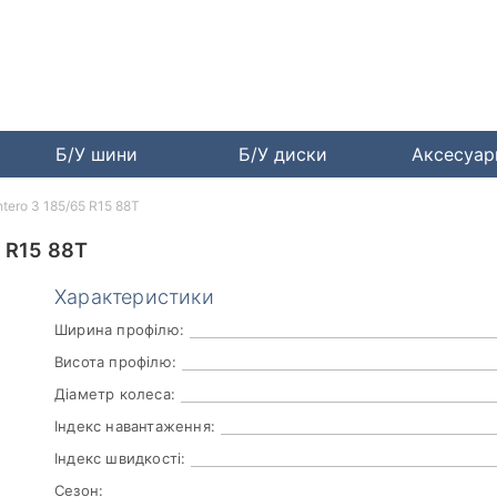
Б/У шини
Б/У диски
Аксесуа
ontero 3 185/65 R15 88T
 R15 88T
Характеристики
Ширина профілю:
Висота профілю:
Діаметр колеса:
Індекс навантаження:
Індекс швидкості:
Сезон: