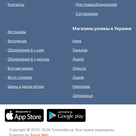
Контакты
Для правообладателей
Соглашение
Магазины резины в Украине
Автошины
Автодиски
Киев
Объявления б у шин
Харьков
Объявления б у дисков
Днепр
Все магазины
Одесса
Фото галерея
Львов
Шины и диски оптом
Николаев
Запорожье
Copyright © 2010-2026 Tyretrader.ua. Все права защищены.
Powered by
Royal Web