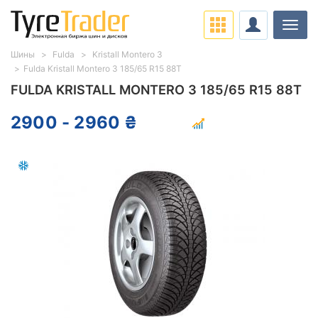
Нави
Шины
Fulda
Kristall Montero 3
Fulda Kristall Montero 3 185/65 R15 88T
FULDA KRISTALL MONTERO 3 185/65 R15 88T
2900 - 2960 ₴