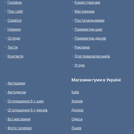
Головна
Користувачам
Про сайт
Магазинам
Сервіси
Постачальникам
Новини
Параметри шин
Огляди
Параметри дисків
Тести
Реклама
Контакти
Для правовласників
Угода
Магазини гуми в Україні
Автошини
Автодиски
Київ
Оголошення б у шин
Харків
Оголошення б у дисків
Дніпро
Всі магазини
Одеса
Фото галерея
Львів