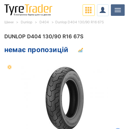
Навіг
Шини
Dunlop
D404
Dunlop D404 130/90 R16 67S
DUNLOP D404 130/90 R16 67S
немає пропозицій