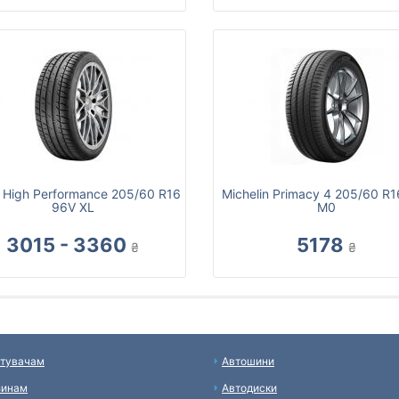
 High Performance 205/60 R16
Michelin Primacy 4 205/60 R
96V XL
M0
3015 - 3360
5178
₴
₴
тувачам
Автошини
зинам
Автодиски