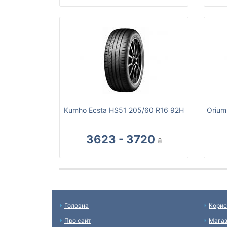
Kumho Ecsta HS51 205/60 R16 92H
Orium
3623 - 3720
₴
Головна
Корис
Про сайт
Мага