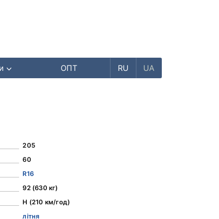
ри
ОПТ
RU
UA
205
60
R16
92 (630 кг)
H (210 км/год)
літня