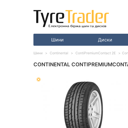
Шини
Диски
Шини
Continental
ContiPremiumContact 2E
Con
CONTINENTAL CONTIPREMIUMCONTA