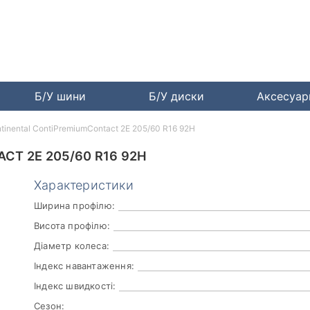
Б/У шини
Б/У диски
Аксесуа
tinental ContiPremiumContact 2E 205/60 R16 92H
CT 2E 205/60 R16 92H
Характеристики
Ширина профілю:
Висота профілю:
Діаметр колеса:
Індекс навантаження:
Індекс швидкості:
Сезон: