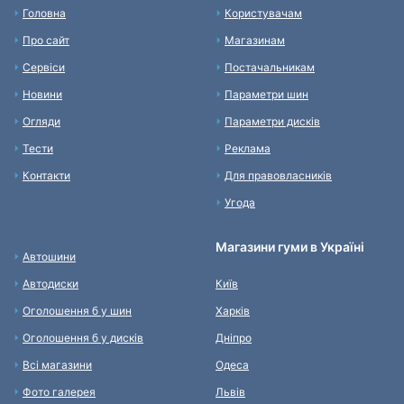
Головна
Користувачам
Про сайт
Магазинам
Сервіси
Постачальникам
Новини
Параметри шин
Огляди
Параметри дисків
Тести
Реклама
Контакти
Для правовласників
Угода
Магазини гуми в Україні
Автошини
Автодиски
Київ
Оголошення б у шин
Харків
Оголошення б у дисків
Дніпро
Всі магазини
Одеса
Фото галерея
Львів