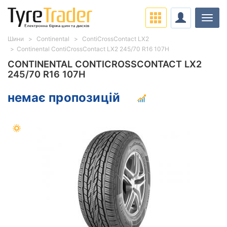
Навіг
Шини
Continental
ContiCrossContact LX2
Continental ContiCrossContact LX2 245/70 R16 107H
CONTINENTAL CONTICROSSCONTACT LX2
245/70 R16 107H
немає пропозицій