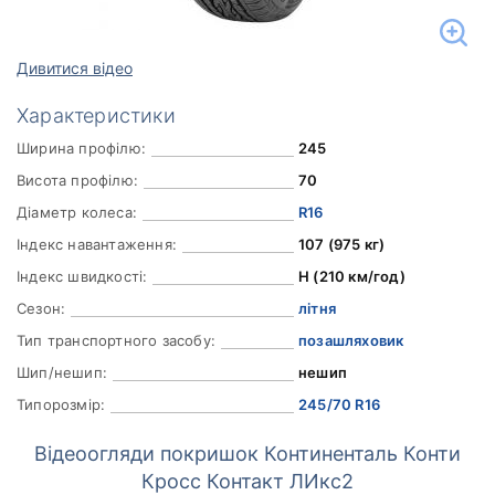
Дивитися відео
Характеристики
Ширина профілю:
245
Висота профілю:
70
Діаметр колеса:
R16
Індекс навантаження:
107 (975 кг)
Індекс швидкості:
H (210 км/год)
Сезон:
літня
Тип транспортного засобу:
позашляховик
Шип/нешип:
нешип
Типорозмір:
245/70 R16
Відеоогляди покришок Континенталь Конти
Кросс Контакт ЛИкс2