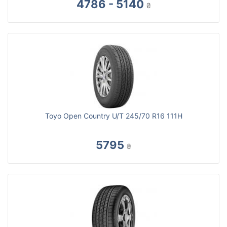
4786 - 5140
₴
Toyo Open Country U/T 245/70 R16 111H
5795
₴