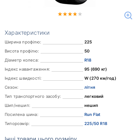
Характеристики
Ширина профілю:
225
Висота профілю:
50
Діаметр колеса:
R18
Індекс навантаження:
95 (690 кг)
Індекс швидкості:
W (270 км/год)
Сезон:
літня
Тип транспортного засобу:
легковий
Шип/нешип:
нешип
Посилена шина:
Run Flat
Типорозмір:
225/50 R18
Інші товари цього розміру