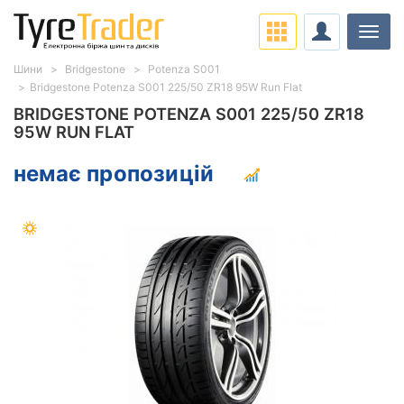
Навіг
Шини
Bridgestone
Potenza S001
Bridgestone Potenza S001 225/50 ZR18 95W Run Flat
BRIDGESTONE POTENZA S001 225/50 ZR18
95W RUN FLAT
немає пропозицій