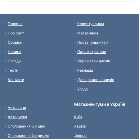
Головна
Користувачам
Про сайт
Магазинам
Сервіси
Постачальникам
Новини
Параметри шин
Огляди
Параметри дисків
Тести
Реклама
Контакти
Для правовласників
Угода
Магазини гуми в Україні
Автошини
Автодиски
Київ
Оголошення б у шин
Харків
Оголошення б у дисків
Дніпро