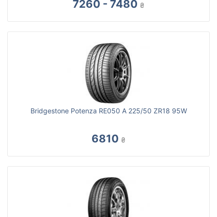
7260 - 7480
₴
Bridgestone Potenza RE050 A 225/50 ZR18 95W
6810
₴