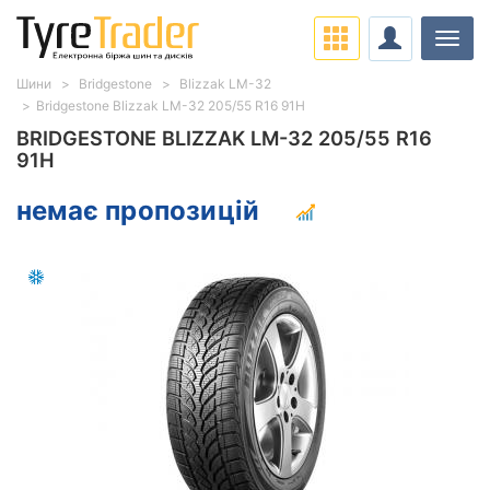
Навіг
Шини
Bridgestone
Blizzak LM-32
Bridgestone Blizzak LM-32 205/55 R16 91H
BRIDGESTONE BLIZZAK LM-32 205/55 R16
91H
немає пропозицій