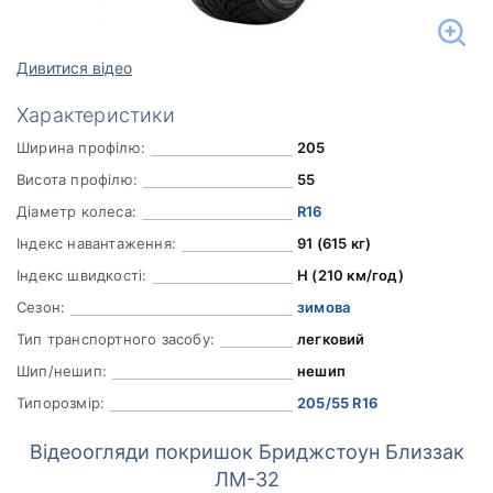
Дивитися відео
Характеристики
Ширина профілю:
205
Висота профілю:
55
Діаметр колеса:
R16
Індекс навантаження:
91 (615 кг)
Індекс швидкості:
H (210 км/год)
Сезон:
зимова
Тип транспортного засобу:
легковий
Шип/нешип:
нешип
Типорозмір:
205/55 R16
Відеоогляди покришок Бриджстоун Близзак
ЛМ-32