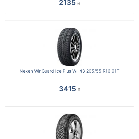
2135
₴
Nexen WinGuard Ice Plus WH43 205/55 R16 91T
3415
₴