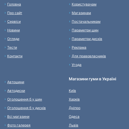
Головна
Користувачам
Про сайт
Магазинам
Сервіси
Постачальникам
Новини
Параметри шин
Огляди
Параметри дисків
Тести
Реклама
Контакти
Для правовласників
Угода
Магазини гуми в Україні
Автошини
Автодиски
Київ
Оголошення б у шин
Харків
Оголошення б у дисків
Дніпро
Всі магазини
Одеса
Фото галерея
Львів