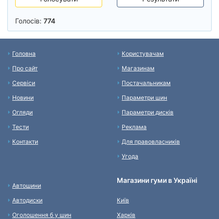
Голосів:
774
Головна
Користувачам
Про сайт
Магазинам
Сервіси
Постачальникам
Новини
Параметри шин
Огляди
Параметри дисків
Тести
Реклама
Контакти
Для правовласників
Угода
Магазини гуми в Україні
Автошини
Автодиски
Київ
Оголошення б у шин
Харків