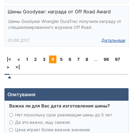
Шины Goodyear: награда от Off Road Award
Шины Goodyear Wrangler DuraTrac получили награду от
специализированного журнала Off Road.
01.09.2017
Детальніше
|<
<
1
2
3
4
5
6
7
8
...
96
97
>
>|
Опитування
Важна ли для Вас дата изготовления шины?
Нет поскольку срок реализации шины до 5 лет.
Да это важно, ищу свежие
Цена играет более важное значение