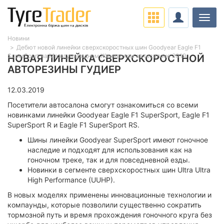
Навіг
Новини
Дебют новой линейки сверхскоростных шин Goodyear Eagle F1
SuperSport на Международном Женевском автосалоне 2019
НОВАЯ ЛИНЕЙКА СВЕРХСКОРОСТНОЙ
АВТОРЕЗИНЫ ГУДИЕР
12.03.2019
Посетители автосалона смогут ознакомиться со всеми
новинками линейки Goodyear Eagle F1 SuperSport, Eagle F1
SuperSport R и Eagle F1 SuperSport RS.
Шины линейки Goodyear SuperSport имеют гоночное
наследие и подходят для использования как на
гоночном треке, так и для повседневной езды.
Новинки в сегменте сверхскоростных шин Ultra Ultra
High Performance (UUHP).
В новых моделях применены инновационные технологии и
компаунды, которые позволили существенно сократить
тормозной путь и время прохождения гоночного круга без