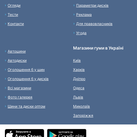
Огляди
Параметри дисків
Тести
Реклама
Контакти
Для правовласників
Угода
Магазини гуми в Україні
Автошини
Автодиски
Київ
Оголошення б у шин
Харків
Оголошення б у дисків
Дніпро
Всі магазини
Одеса
Фото галерея
Львів
Шини та диски оптом
Миколаїв
Запоріжжя