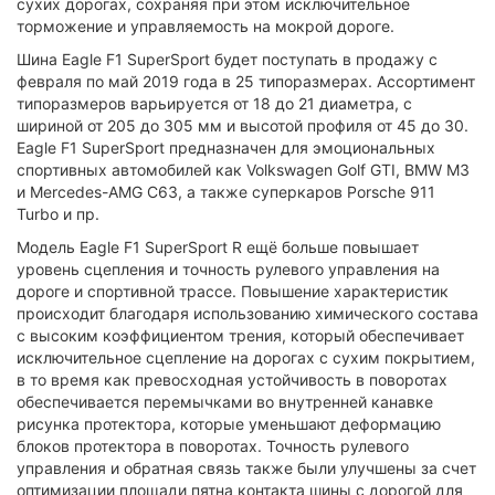
сухих дорогах, сохраняя при этом исключительное
торможение и управляемость на мокрой дороге.
Шина Eagle F1 SuperSport будет поступать в продажу с
февраля по май 2019 года в 25 типоразмерах. Ассортимент
типоразмеров варьируется от 18 до 21 диаметра, с
шириной от 205 до 305 мм и высотой профиля от 45 до 30.
Eagle F1 SuperSport предназначен для эмоциональных
спортивных автомобилей как Volkswagen Golf GTI, BMW M3
и Mercedes-AMG C63, а также суперкаров Porsche 911
Turbo и пр.
Модель Eagle F1 SuperSport R ещё больше повышает
уровень сцепления и точность рулевого управления на
дороге и спортивной трассе. Повышение характеристик
происходит благодаря использованию химического состава
с высоким коэффициентом трения, который обеспечивает
исключительное сцепление на дорогах с сухим покрытием,
в то время как превосходная устойчивость в поворотах
обеспечивается перемычками во внутренней канавке
рисунка протектора, которые уменьшают деформацию
блоков протектора в поворотах. Точность рулевого
управления и обратная связь также были улучшены за счет
оптимизации площади пятна контакта шины с дорогой для