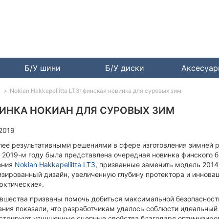
Б/У шини
Б/У диски
Аксесуа
Nokian Hakkapeliitta LT3: финская новинка для суровых зим
ИНКА НОКИАН ДЛЯ СУРОВЫХ ЗИМ
2019
лее результативными решениями в сфере изготовления зимней р
В 2019-м году была представлена очередная новинка финского 
ения
Nokian Hakkapeliitta LT3
, призванные заменить модель 2014
изированный дизайн, увеличенную глубину протектора и иннов
рктические».
овшества призваны помочь добиться максимальной безопасност
ания показали, что разработчикам удалось соблюсти идеальный
стрируют улучшенные сцепные свойства благодаря оптимизиро