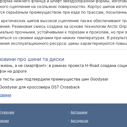
форма нижнего фланца и штифт звездообразной формы, изготов
ого сцепления на скользких поверхностях. Корпус шипов изгото
тся серьёзным преимуществом при езде по трассам, посыпанн
 арктических шипов высокое сцепление также обеспечивают т
ения. Резиновая смесь создана на основе технологии Arctic Gr
мально прочными, устойчивыми к порезам и проколам, но при э
яться со своими задачами при низких температурах. В результ
чения эксплуатационного ресурса: шины характеризуются повы
 новини про шини та диски
жизнь, а не смартфон!»: в рамках проекта H-Road создана соц
фон на дороге
е тесты шин подтвердили преимущества шин Goodyear
Goodyear для кроссовера DS7 Crossback
новини
тувачам
Автошини
зинам
Автодиски