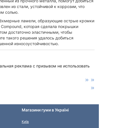
ленный из прочного металла, помогут добиться
влен из стали, устойчивой к коррозии, что
ым солью.
рёхмерные ламели, образующие острые кромки
ip Compound, которая сделала покрышки
том достаточно эластичными, чтобы
ате такого решения удалось добиться
шенной износоустойчивостью.
иальная реклама с призывом не использовать
Магазини гуми в Україні
Київ