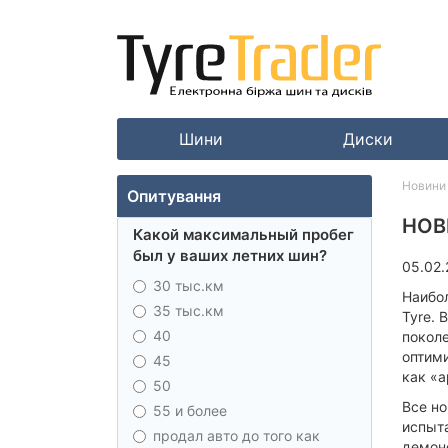
Шини
Диски
Новини
Опитування
НОВ
Какой максимальный пробег
был у ваших летних шин?
05.02.
30 тыс.км
Наибо
35 тыс.км
Tyre. 
40
покол
оптим
45
как «а
50
Все н
55 и более
испыт
продал авто до того как
демон