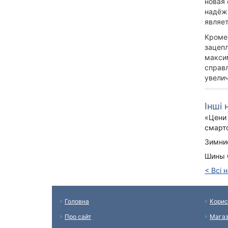
новая 
надёжн
являе
Кроме
зацепл
макси
справл
увели
Інші
«Цени 
смарт
Зимни
Шины 
< Всі 
Головна
Корис
Про сайт
Мага