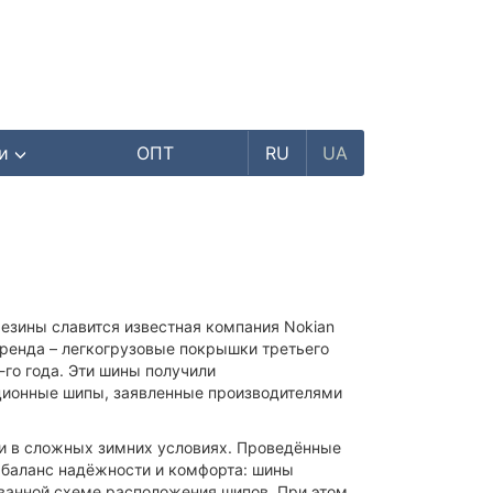
ри
ОПТ
RU
UA
езины славится известная компания Nokian
бренда – легкогрузовые покрышки третьего
-го года. Эти шины получили
ационные шипы, заявленные производителями
и в сложных зимних условиях. Проведённые
 баланс надёжности и комфорта: шины
ванной схеме расположения шипов. При этом