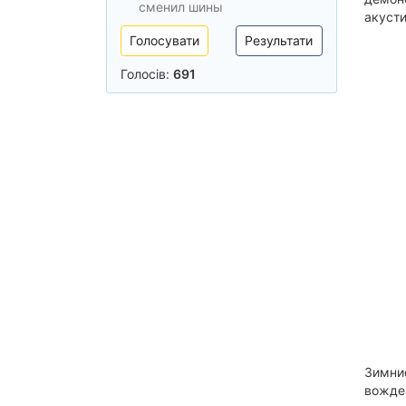
сменил шины
акуст
Голосувати
Результати
Голосів:
691
Зимни
вожден