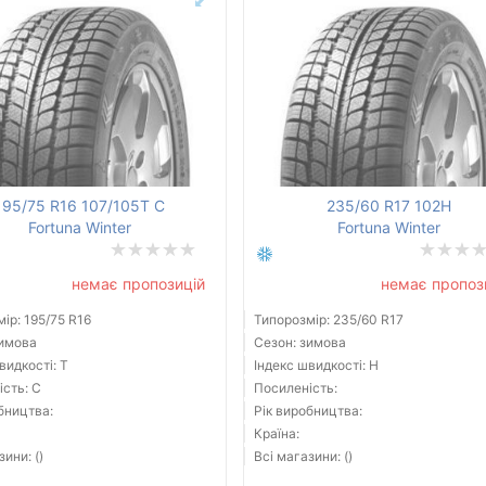
195/75 R16 107/105T C
235/60 R17 102H
Fortuna Winter
Fortuna Winter
немає пропозицій
немає пропоз
ір: 195/75 R16
Типорозмір: 235/60 R17
зимова
Сезон: зимова
видкості: T
Індекс швидкості: H
сть: C
Посиленість:
бництва:
Рік виробництва:
Країна:
зини: ()
Всі магазини: ()