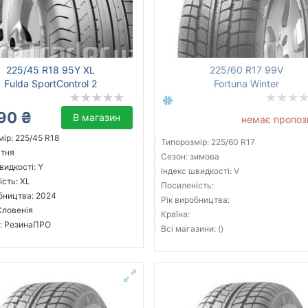
225/45 R18 95Y XL
225/60 R17 99V
Fulda SportControl 2
Fortuna Winter
90 ₴
В магазин
немає пропоз
ір: 225/45 R18
Типорозмір: 225/60 R17
ітня
Сезон: зимова
видкості: Y
Індекс швидкості: V
сть: XL
Посиленість:
бництва: 2024
Рік виробництва:
Словенія
Країна:
: РезинаПРО
Всі магазини: ()