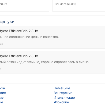
зини: ()
Всі магазини: ()
відгуки
year EfficientGrip 2 SUV
ичное соотношение цены и качества.
ра
year EfficientGrip 2 SUV
ый сезон ходит отлично, хорошо справлялась в ливни.
а
dia
Немецкие
ские
Венгерские
ие
Итальянские
ие
Японские