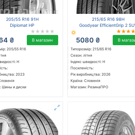
205/55 R16 91H
215/65 R16 98H
Diplomat HP
Goodyear EfficientGrip 2 S
64 ₴
5080 ₴
В магазин
В магаз
ір: 205/55 R16
Типорозмір: 215/65 R16
ітня
Сезон: літня
видкості: H
Індекс швидкості: H
ість:
Посиленість:
бництва: 2023
Рік виробництва: 2026
Словенія
Країна: Словенія
: Шины и диски
Магазин: РезинаПРО