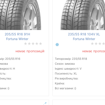
205/55 R16 91H
235/55 R18 104V XL
Fortuna Winter
Fortuna Winter
немає пропозицій
немає пропоз
ір: 205/55 R16
Типорозмір: 235/55 R18
зимова
Сезон: зимова
видкості: H
Індекс швидкості: V
ість:
Посиленість: XL
бництва:
Рік виробництва:
Країна:
зини: ()
Всі магазини: ()