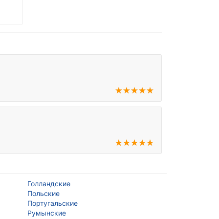
Голландские
Польские
Португальские
Румынские