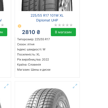
225/55 R17 101W XL
UV
Diplomat UHP
2810 ₴
ин
В магазин
Типорозмір: 225/55 R17
Сезон: літня
Індекс швидкості: W
Посиленість: XL
Рік виробництва: 2022
Країна: Словенія
Магазин: Шины и диски