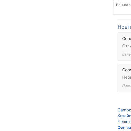
Всі мага
Нові 
Good
Отл
Вале
Good
Перв
Паш
Cambo
Китай
Чешск
Финск