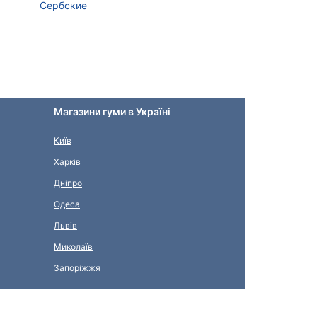
Сербские
Магазини гуми в Україні
Київ
Харків
Дніпро
Одеса
Львів
Миколаїв
Запоріжжя