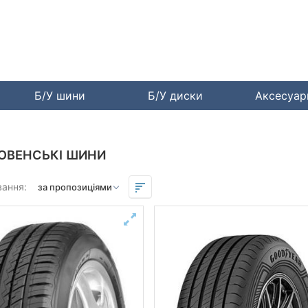
Б/У шини
Б/У диски
Аксесуа
ОВЕНСЬКІ ШИНИ
вання: