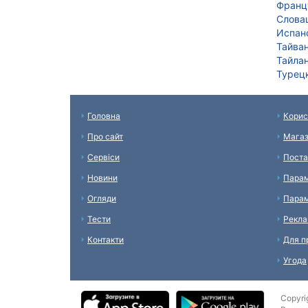
Франц
Слова
Испан
Тайва
Тайла
Турец
Головна
Корис
Про сайт
Мага
Сервіси
Поста
Новини
Парам
Огляди
Парам
Тести
Рекл
Контакти
Для п
Угода
Copyri