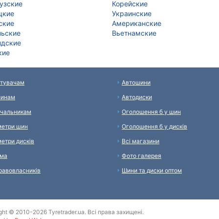
узские
Корейские
цкие
Украинские
ские
Американские
ньские
Вьетнамские
ндские
кие
тувачам
Автошини
зинам
Автодиски
чальникам
Оголошення б у шин
етри шин
Оголошення б у дисків
етри дисків
Всі магазини
ама
Фото галерея
равовласників
Шини та диски оптом
ght © 2010-2026 Tyretrader.ua. Всі права захищені.