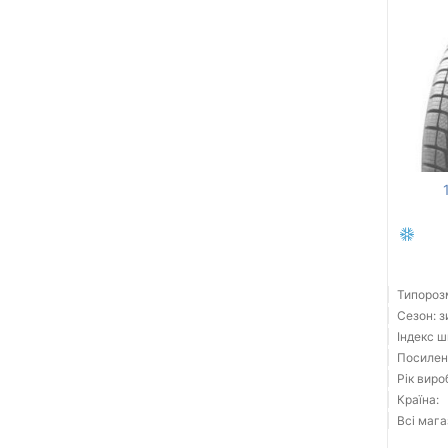
Типорозм
Сезон: 
Індекс ш
Посилені
Рік виро
Країна:
Всі мага