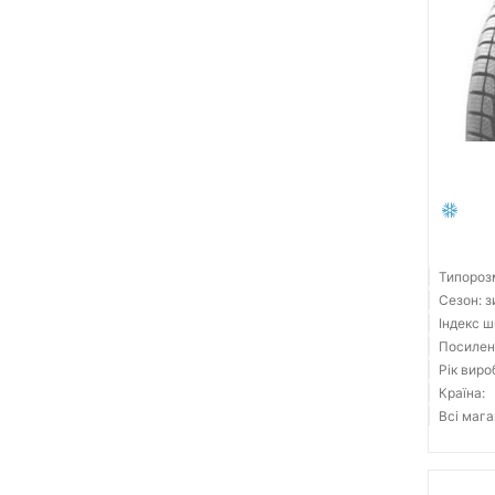
Типорозм
Сезон: 
Індекс ш
Посилен
Рік виро
Країна:
Всі мага