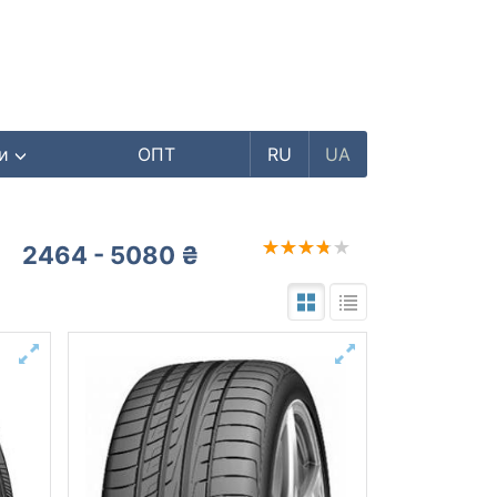
ри
ОПТ
RU
UA
2464 - 5080 ₴