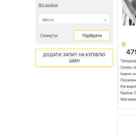
Всі країни
Скинути
Підібрати
47
ДОДАТИ ЗАПИТ НА КУПІВЛЮ
ШИН
Типорозм
Сезон: л
Індекс ш
Посилені
Рік виро
Країна: 
Магазин