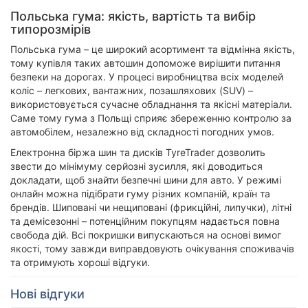
Польська гума: якість, вартість та вибір
типорозмірів
Польська гума – це широкий асортимент та відмінна якість,
тому купівля таких автошин допоможе вирішити питання
безпеки на дорогах. У процесі виробництва всіх моделей
коліс – легкових, вантажних, позашляхових (SUV) –
використовується сучасне обладнання та якісні матеріали.
Саме тому гума з Польщі сприяє збереженню контролю за
автомобілем, незалежно від складності погодних умов.
Електронна біржа шин та дисків TyreTrader дозволить
звести до мінімуму серйозні зусилля, які доводиться
докладати, щоб знайти безпечні шини для авто. У режимі
онлайн можна підібрати гуму різних компаній, країн та
брендів. Шиповані чи нещиповані (фрикційні, липучки), літні
та демісезонні – потенційним покупцям надається повна
свобода дій. Всі покришки випускаються на основі вимог
якості, тому завжди виправдовують очікування споживачів
та отримують хороші відгуки.
Нові відгуки