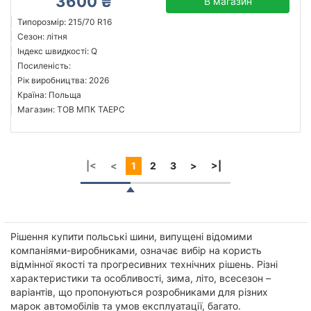
3600 ₴
В магазин
Типорозмір: 215/70 R16
Сезон: літня
Індекс швидкості: Q
Посиленість:
Рік виробництва: 2026
Країна: Польща
Магазин: ТОВ МПК ТАЕРС
|<
<
1
2
3
>
>|
Рішення купити польські шини, випущені відомими
компаніями-виробниками, означає вибір на користь
відмінної якості та прогресивних технічних рішень. Різні
характеристики та особливості, зима, літо, всесезон –
варіантів, що пропонуються розробниками для різних
марок автомобілів та умов експлуатації, багато.