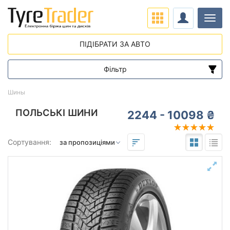
Навіг
ПІДІБРАТИ ЗА АВТО
Фільтр
Діапазон цін
Шины
від
до
ПОЛЬСЬКІ ШИНИ
2244 - 10098 ₴
Підбір за параметрами
Сортування:
Сезон