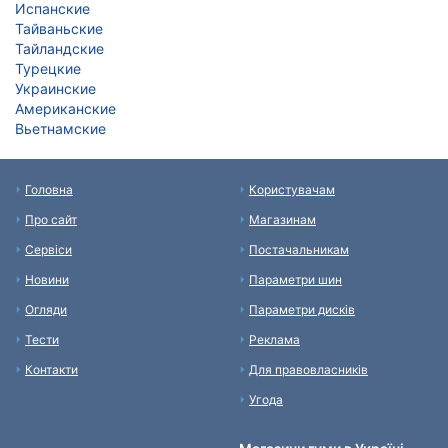
Испанские
Тайваньские
Тайландские
Турецкие
Украинские
Американские
Вьетнамские
Головна
Користувачам
Про сайт
Магазинам
Сервіси
Постачальникам
Новини
Параметри шин
Огляди
Параметри дисків
Тести
Реклама
Контакти
Для правовласників
Угода