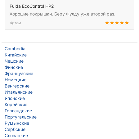
Fulda EcoControl HP2
Хорошие покрышки. Беру Фулду уже второй раз.
Артем
Cambodia
Китайские
Чешские
Финские
Французские
Немецкие
Венгерские
Итальянские
Японские
Корейские
Голландские
Португальские
Румынские
Сербские
Словацкие