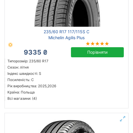
Польща
Всі країни
235/60 R17 117/115S C
Michelin Agilis Plus
9335 ₴
Порівняти
Скинути
Підібрати
Типорозмір: 235/60 R17
Сезон: літня
Індекс швидкості: S
Посиленість: C
Рік виробництва: 2025,2026
Країна: Польща
Всі магазини: (4)