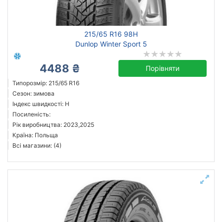
Michelin
215/65 R16 98H
Goodyear
Dunlop Winter Sport 5
Bridgestone
4488 ₴
Diplomat
Порівняти
Dunlop
Типорозмір: 215/65 R16
Сезон: зимова
Fulda
Індекс швидкості: H
Gepard (наварка)
Посиленість:
Kleber
Рік виробництва: 2023,2025
Країна: Польща
Всі бренди
Всі магазини: (4)
Тип транспортного засобу
Посилена шина
Рік виробництва
Країна виробництва