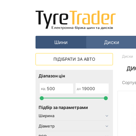
Шини
Диски
Диски
ПІДІБРАТИ ЗА АВТО
ДИ
Діапазон цін
Сорту
від
до
Підбір за параметрами