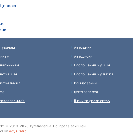
 Церковь
а
ов
вцы
тувачам
Автошини
зинам
Автодиски
чальникам
Оголошення б у шин
етри шин
Оголошення б у дисків
етри дисків
Всі магазини
ама
Фото галерея
равовласників
Шини та диски оптом
ght © 2010-2026 Tyretrader.ua. Всі права захищені.
ed by
Royal Web