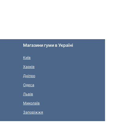
Магазини гуми в Україні
Київ
Харків
Дніпро
Одеса
Львів
Миколаїв
Запоріжжя