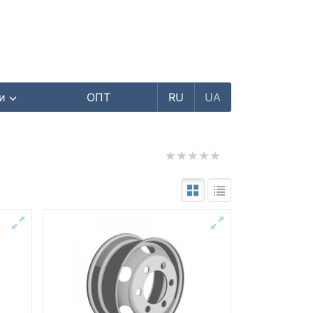
ри
ОПТ
RU
UA