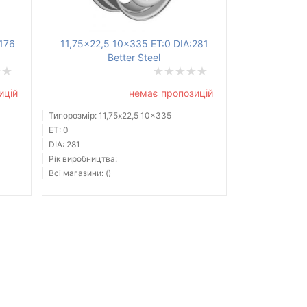
:176
11,75x22,5 10x335 ET:0 DIA:281
Better Steel
ицій
немає пропозицій
Типорозмір: 11,75x22,5 10x335
ET: 0
DIA: 281
Рік виробництва:
Всі магазини: ()