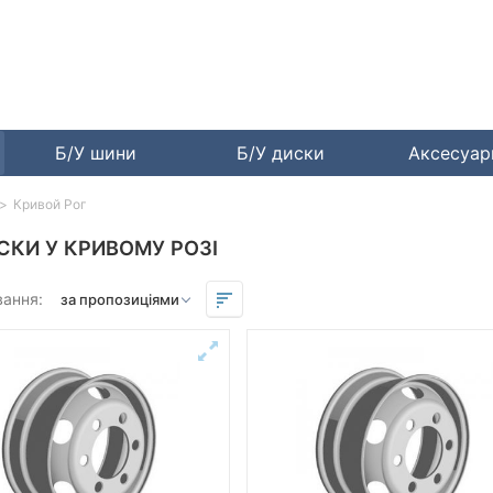
Б/У шини
Б/У диски
Аксесуа
Кривой Рог
СКИ У КРИВОМУ РОЗІ
вання: