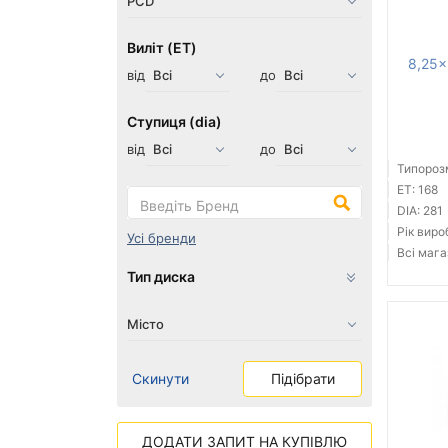
Виліт (ET)
8,25x
від
до
Ступиця (dia)
від
до
Типорозм
ET: 168
DIA: 281
Рік виро
Усі бренди
Всі мага
Тип диска
Скинути
Підібрати
ДОДАТИ ЗАПИТ НА КУПІВЛЮ