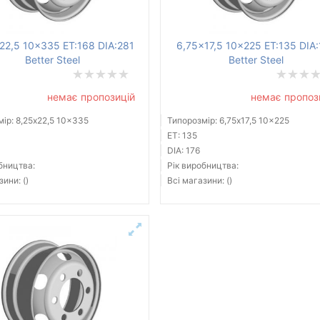
22,5 10x335 ET:168 DIA:281
6,75x17,5 10x225 ET:135 DIA
Better Steel
Better Steel
немає пропозицій
немає пропоз
ір: 8,25x22,5 10x335
Типорозмір: 6,75x17,5 10x225
ET: 135
DIA: 176
бництва:
Рік виробництва:
зини: ()
Всі магазини: ()