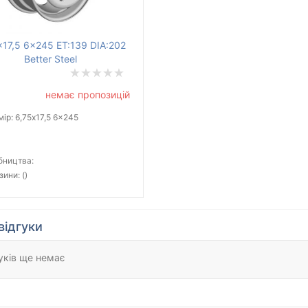
x17,5 6x245 ET:139 DIA:202
Better Steel
немає пропозицій
ір: 6,75x17,5 6x245
бництва:
зини: ()
відгуки
уків ще немає