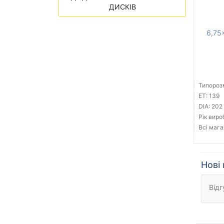
ДИСКІВ
6,75
Типорозм
ET: 139
DIA: 202
Рік виро
Всі мага
Нові 
Відг