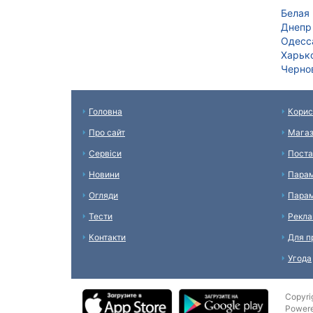
Белая
Днепр
Одесс
Харьк
Черно
Головна
Корис
Про сайт
Мага
Сервіси
Поста
Новини
Парам
Огляди
Парам
Тести
Рекл
Контакти
Для п
Угода
Copyri
Power