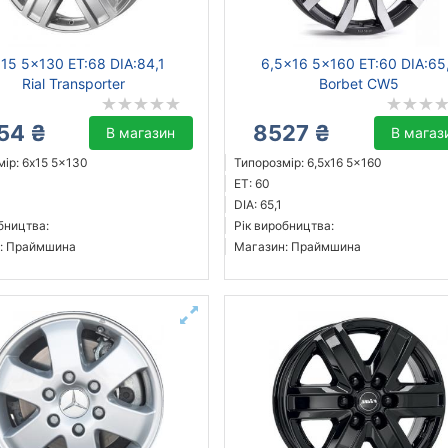
15 5x130 ET:68 DIA:84,1
6,5x16 5x160 ET:60 DIA:65
Rial Transporter
Borbet CW5
54 ₴
8527 ₴
В магазин
В магаз
ір: 6x15 5x130
Типорозмір: 6,5x16 5x160
ET: 60
DIA: 65,1
бництва:
Рік виробництва:
: Праймшина
Магазин: Праймшина