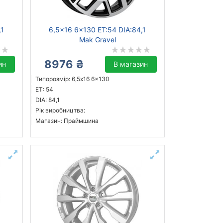
,1
6,5x16 6x130 ET:54 DIA:84,1
Mak Gravel
8976 ₴
ин
В магазин
Типорозмір: 6,5x16 6x130
ET: 54
DIA: 84,1
Рік виробництва:
Магазин: Праймшина