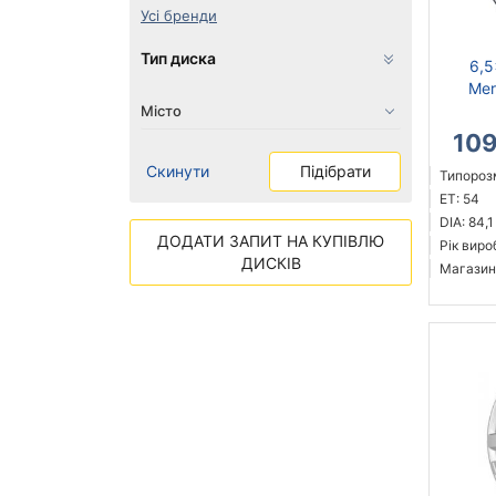
Усі бренди
Тип диска
6,5
Mer
10
Скинути
Підібрати
Типорозм
ET: 54
DIA: 84,1
ДОДАТИ ЗАПИТ НА КУПІВЛЮ
Рік виро
ДИСКІВ
Магазин