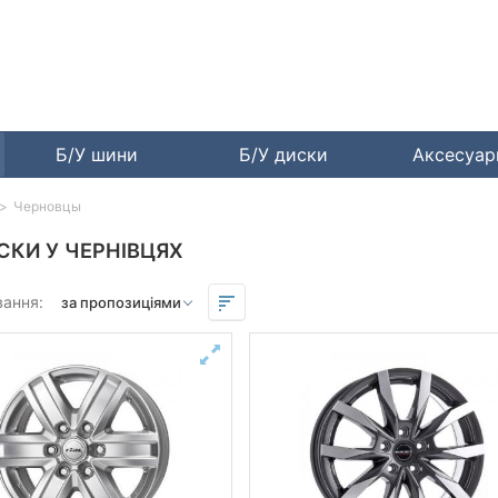
Б/У шини
Б/У диски
Аксесуа
Черновцы
СКИ У ЧЕРНІВЦЯХ
вання: