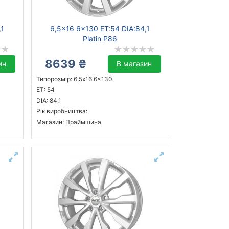
,1
6,5x16 6x130 ET:54 DIA:84,1
Platin P86
8639 ₴
ин
В магазин
Типорозмір: 6,5x16 6x130
ET: 54
DIA: 84,1
Рік виробництва:
Магазин: Праймшина