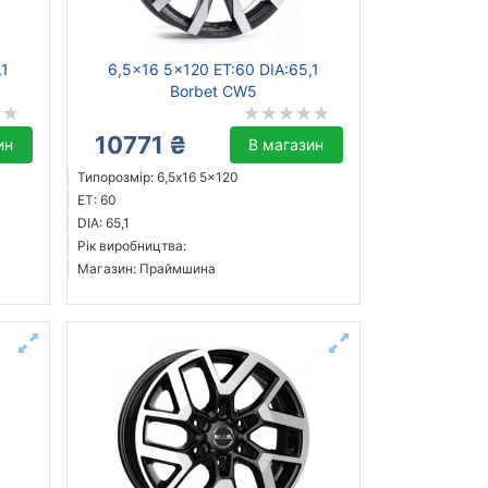
,1
6,5x16 5x120 ET:60 DIA:65,1
Borbet CW5
10771 ₴
ин
В магазин
Типорозмір: 6,5x16 5x120
ET: 60
DIA: 65,1
Рік виробництва:
Магазин: Праймшина