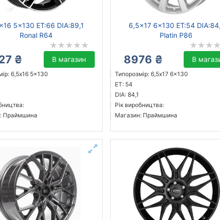
x16 5x130 ET:66 DIA:89,1
6,5x17 6x130 ET:54 DIA:84
Ronal R64
Platin P86
27 ₴
8976 ₴
В магазин
В магаз
ір: 6,5x16 5x130
Типорозмір: 6,5x17 6x130
ET: 54
DIA: 84,1
бництва:
Рік виробництва:
: Праймшина
Магазин: Праймшина