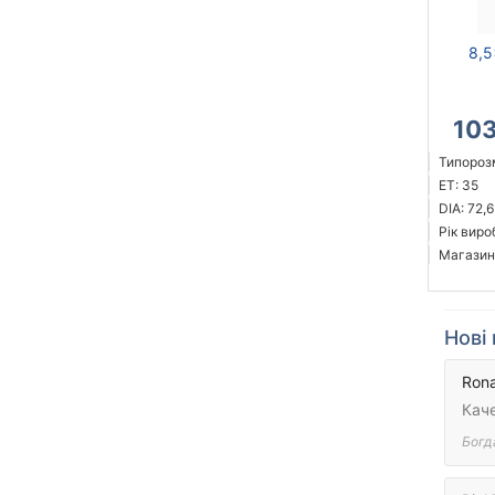
8,5
10
Типорозм
ET: 35
DIA: 72,6
Рік виро
Магазин
Нові 
Rona
Каче
Богд