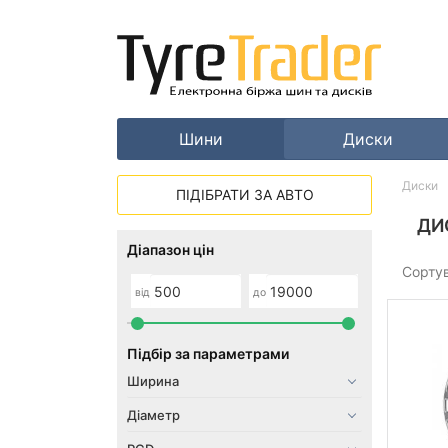
Шини
Диски
Диски
ПІДІБРАТИ ЗА АВТО
ДИ
Діапазон цін
Сорту
від
до
Підбір за параметрами