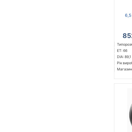
6,5
85
Типорозм
ET: 66
DIA: 89,1
Рік виро
Магазин