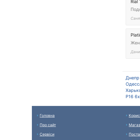
Rial
Под
Саня
Plat
Жена
Дани
Днепр
Одесс
Харьк
Р16 6
Головна
Корис
Про сайт
Мага
Сервіси
Поста