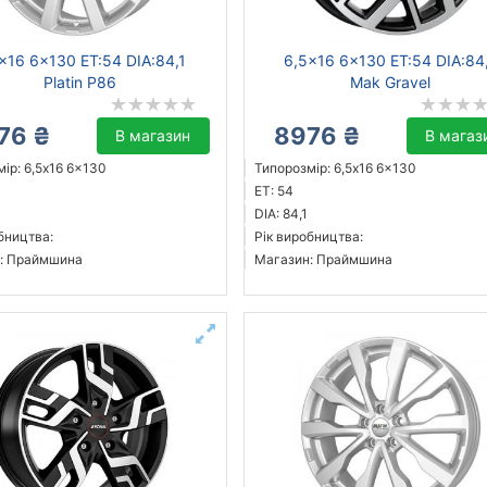
x16 6x130 ET:54 DIA:84,1
6,5x16 6x130 ET:54 DIA:84
Platin P86
Mak Gravel
76 ₴
8976 ₴
В магазин
В магаз
ір: 6,5x16 6x130
Типорозмір: 6,5x16 6x130
ET: 54
DIA: 84,1
бництва:
Рік виробництва:
: Праймшина
Магазин: Праймшина