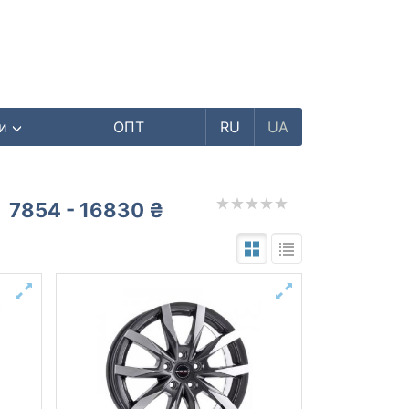
ри
ОПТ
RU
UA
7854 - 16830 ₴