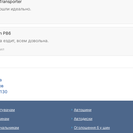
 Transporter
ошли идеально.
in P86
 ездит, всем довольна.
ил
а
ов
х130
тувачам
Автошини
зинам
Автодиски
чальникам
Оголошення б у шин