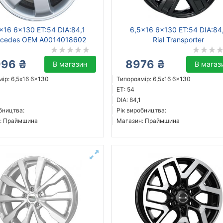
x16 6x130 ET:54 DIA:84,1
6,5x16 6x130 ET:54 DIA:84
cedes OEM A0014018602
Rial Transporter
996 ₴
8976 ₴
В магазин
В магаз
ір: 6,5x16 6x130
Типорозмір: 6,5x16 6x130
ET: 54
DIA: 84,1
бництва:
Рік виробництва:
: Праймшина
Магазин: Праймшина