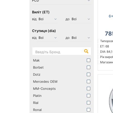
Виліт (ET)
6x
від
до
Ступиця (dia)
78
від
до
Типорозм
ET: 68
DIA: 84,1
Рік виро
Mak
Магазин
Borbet
Dotz
Mercedes OEM
MM-Concepts
Platin
Rial
Ronal