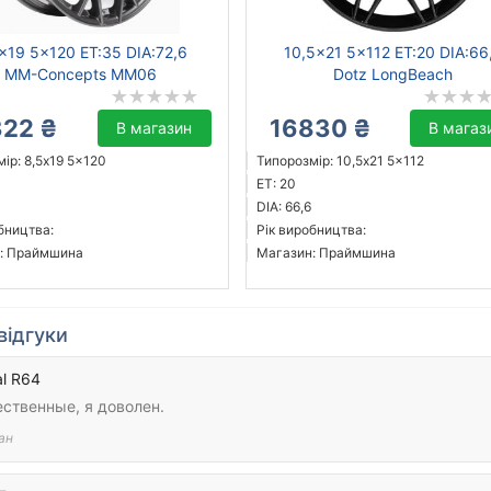
x19 5x120 ET:35 DIA:72,6
10,5x21 5x112 ET:20 DIA:66
MM-Concepts MM06
Dotz LongBeach
322 ₴
16830 ₴
В магазин
В магаз
ір: 8,5x19 5x120
Типорозмір: 10,5x21 5x112
ET: 20
DIA: 66,6
бництва:
Рік виробництва:
: Праймшина
Магазин: Праймшина
відгуки
l R64
ственные, я доволен.
ан