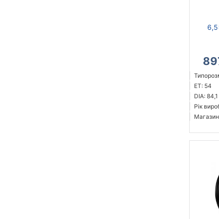
6,5
89
Типорозм
ET: 54
DIA: 84,1
Рік виро
Магазин