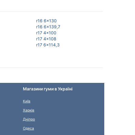
r16 6x130
r17 6x130
r16 6x139,7
r17 6x135
r17 4x100
r17 6x139,7
r17 4x108
r18 6x114,3
r17 6x114,3
r18 6x120
Магазини гуми в Україні
Київ
Харків
Дніпро
Одеса