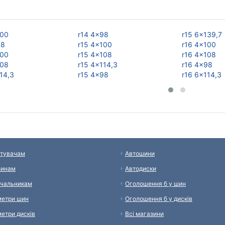
100
r14 4x98
r15 6x139,7
98
r15 4x100
r16 4x100
100
r15 4x108
r16 4x108
108
r15 4x114,3
r16 4x98
14,3
r15 4x98
r16 6x114,3
тувачам
Автошини
зинам
Автодиски
чальникам
Оголошення б у шин
етри шин
Оголошення б у дисків
етри дисків
Всі магазини