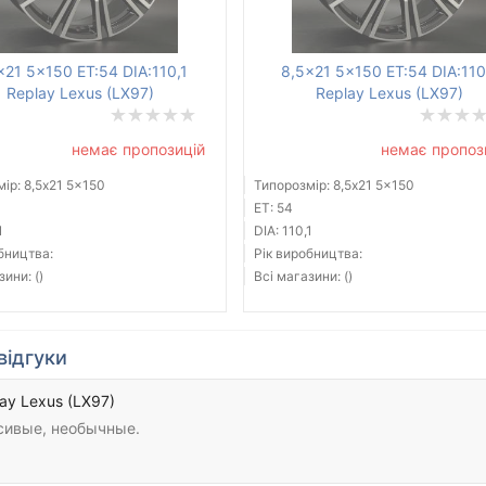
x21 5x150 ET:54 DIA:110,1
8,5x21 5x150 ET:54 DIA:110
Replay Lexus (LX97)
Replay Lexus (LX97)
немає пропозицій
немає пропоз
ір: 8,5x21 5x150
Типорозмір: 8,5x21 5x150
ET: 54
1
DIA: 110,1
бництва:
Рік виробництва:
зини: ()
Всі магазини: ()
відгуки
ay Lexus (LX97)
сивые, необычные.