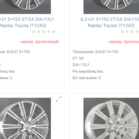
x21 5x150 ET:54 DIA:110,1
8,5x21 5x150 ET:54 DIA:110
Replay Toyota (TY242)
Replay Toyota (TY242)
немає пропозицій
немає пропоз
ір: 8,5x21 5x150
Типорозмір: 8,5x21 5x150
ET: 54
1
DIA: 110,1
бництва:
Рік виробництва:
зини: ()
Всі магазини: ()