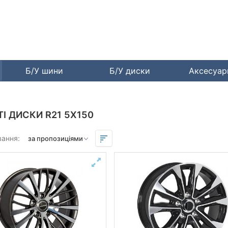
Б/У шини
Б/У диски
Аксесуа
ТІ ДИСКИ R21 5X150
вання: