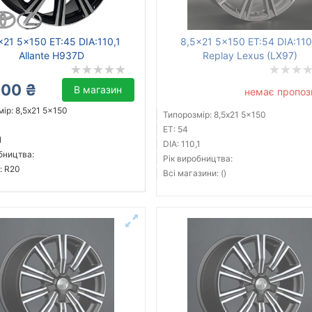
x21 5x150 ET:45 DIA:110,1
8,5x21 5x150 ET:54 DIA:110
Allante H937D
Replay Lexus (LX97)
400 ₴
В магазин
немає пропоз
ір: 8,5x21 5x150
Типорозмір: 8,5x21 5x150
ET: 54
1
DIA: 110,1
бництва:
Рік виробництва:
: R20
Всі магазини: ()