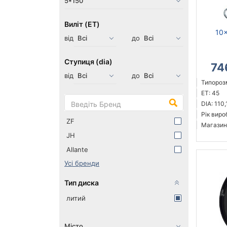
Виліт (ET)
10x
від
до
Ступиця (dia)
74
від
до
Типорозм
ET: 45
DIA: 110,
Рік виро
ZF
Магазин
JH
Allante
Усі бренди
Тип диска
литий