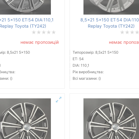
x21 5x150 ET:54 DIA:110,1
8,5x21 5x150 ET:54 DIA:110
Replay Toyota (TY242)
Replay Toyota (TY242)
немає пропозицій
немає пропоз
ір: 8,5x21 5x150
Типорозмір: 8,5x21 5x150
ET: 54
1
DIA: 110,1
бництва:
Рік виробництва:
зини: ()
Всі магазини: ()