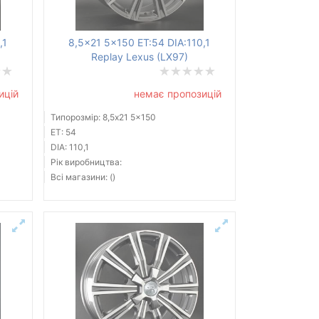
,1
8,5x21 5x150 ET:54 DIA:110,1
Replay Lexus (LX97)
ицій
немає пропозицій
Типорозмір: 8,5x21 5x150
ET: 54
DIA: 110,1
Рік виробництва:
Всі магазини: ()