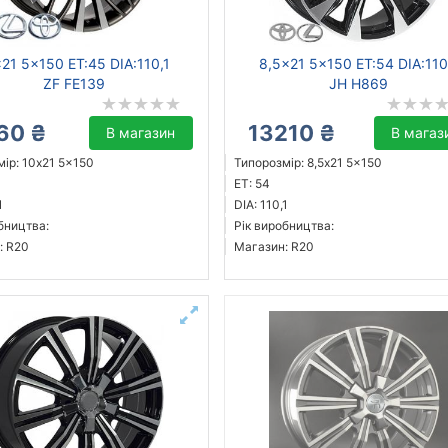
21 5x150 ET:45 DIA:110,1
8,5x21 5x150 ET:54 DIA:110
ZF FE139
JH H869
60 ₴
13210 ₴
В магазин
В магаз
ір: 10x21 5x150
Типорозмір: 8,5x21 5x150
ET: 54
1
DIA: 110,1
бництва:
Рік виробництва:
: R20
Магазин: R20