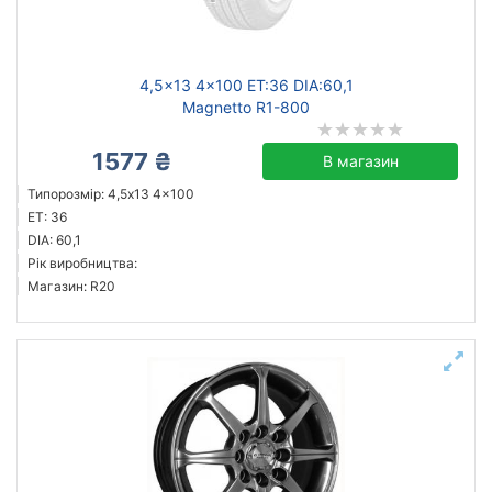
Ступиця (dia)
від
до
4,5x13 4x100 ET:36 DIA:60,1
Magnetto R1-800
1577 ₴
В магазин
ZW
Типорозмір: 4,5x13 4x100
Blade
ET: 36
Disla
DIA: 60,1
Рік виробництва:
Kyowa
Магазин: R20
Magnetto
Vianor
Усі бренди
Тип диска
литий
сталевий