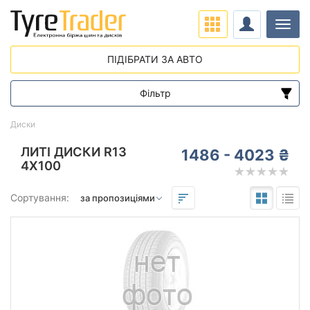
Навіг
ПІДІБРАТИ ЗА АВТО
Фільтр
Діапазон цін
Диски
від
до
ЛИТІ ДИСКИ R13
1486 - 4023 ₴
4X100
Підбір за параметрами
Сортування:
Виліт (ET)
від
до