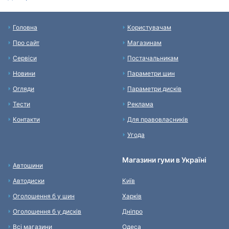
Головна
Користувачам
Про сайт
Магазинам
Сервіси
Постачальникам
Новини
Параметри шин
Огляди
Параметри дисків
Тести
Реклама
Контакти
Для правовласників
Угода
Магазини гуми в Україні
Автошини
Автодиски
Київ
Оголошення б у шин
Харків
Оголошення б у дисків
Дніпро
Всі магазини
Одеса