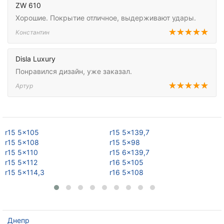
ZW 610
Хорошие. Покрытие отличное, выдерживают удары.
Константин
Disla Luxury
Понравился дизайн, уже заказал.
Артур
r15 5x105
r15 5x139,7
r1
r15 5x108
r15 5x98
r1
r15 5x110
r15 6x139,7
r1
r15 5x112
r16 5x105
r1
r15 5x114,3
r16 5x108
r1
Днепр