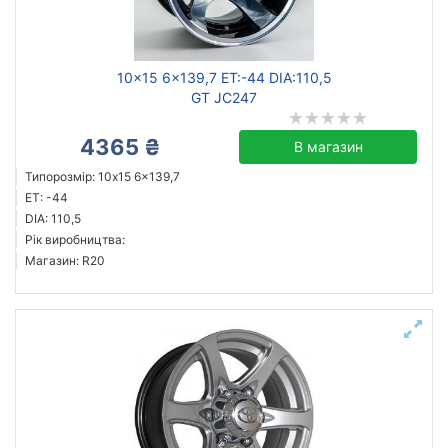
Ступиця (dia)
від
до
10x15 6x139,7 ET:-44 DIA:110,5
GT JC247
4365 ₴
В магазин
ZW
Типорозмір: 10x15 6x139,7
GT
ET: -44
JT
DIA: 110,5
Рік виробництва:
Усі бренди
Магазин: R20
Тип диска
литий
сталевий