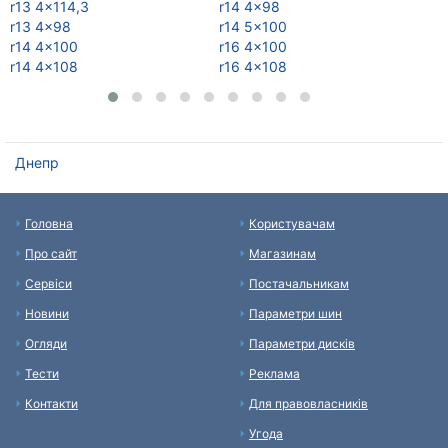
r13 4x114,3
r14 4x98
r1
r13 4x98
r14 5x100
r1
r14 4x100
r16 4x100
r1
r14 4x108
r16 4x108
r1
Днепр
Головна
Користувачам
Про сайт
Магазинам
Сервіси
Постачальникам
Новини
Параметри шин
Огляди
Параметри дисків
Тести
Реклама
Контакти
Для правовласників
Угода