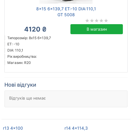
8x15 6x139,7 ET:-10 DIA:110,1
GT 5008
4120 ₴
В магазин
Типорозмір: 8x15 6x139,7
ET: -10
DIA: 110,1
Рік виробництва:
Магазин: R20
Нові відгуки
Відгуків ще немає
r13 4x100
r14 4x114,3
r1