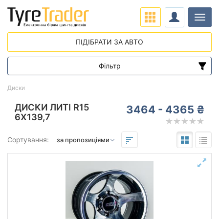
Навіг
ПІДІБРАТИ ЗА АВТО
Фільтр
Діапазон цін
Диски
від
до
ДИСКИ ЛИТІ R15
3464 - 4365 ₴
6X139,7
Підбір за параметрами
Сортування:
Виліт (ET)
від
до