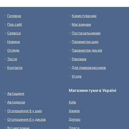
Головна
Користувачам
Про сайт
Магазинам
Сервіси
Постачальникам
Новини
Параметри шин
Огляди
Параметри дисків
Тести
Реклама
Контакти
Для правовласників
Угода
Магазини гуми в Україні
Автошини
Автодиски
Київ
Оголошення б у шин
Харків
Оголошення б у дисків
Дніпро
Всі магазини
Одеса