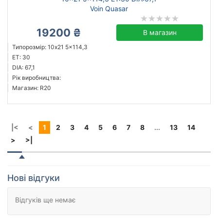
Voin Quasar
19200 ₴
В магазин
Типорозмір: 10x21 5x114,3
ET: 30
DIA: 67,1
Рік виробництва:
Магазин: R20
|<
<
1
2
3
4
5
6
7
8
...
13
14
>
>|
Нові відгуки
Відгуків ще немає