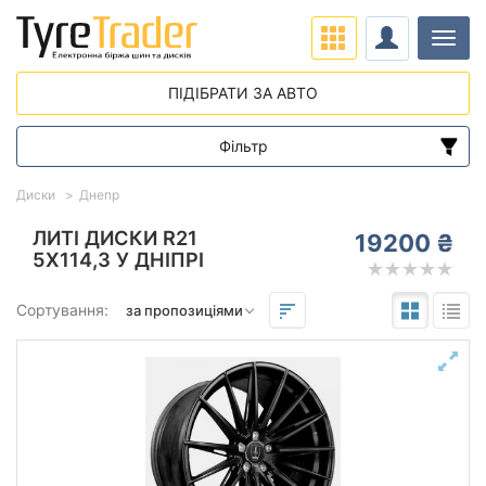
Навіг
ПІДІБРАТИ ЗА АВТО
Фільтр
Діапазон цін
Диски
Днепр
від
до
ЛИТІ ДИСКИ R21
19200 ₴
5X114,3 У ДНІПРІ
Підбір за параметрами
Сортування:
Виліт (ET)
від
до