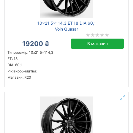
Ступиця (dia)
від
до
10x21 5x114,3 ET:18 DIA:60,1
Voin Quasar
19200 ₴
В магазин
ZW
Типорозмір: 10x21 5x114,3
Dotz
ET: 18
Voin
DIA: 60,1
Рік виробництва:
Усі бренди
Магазин: R20
Тип диска
литий
Скинути
Підібрати