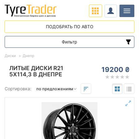
Нави
ПОДОБРАТЬ ПО АВТО
Фильтр
Диапазон цен
Диски
Днепр
от
до
ЛИТЫЕ ДИСКИ R21
19200 ₴
5X114,3 В ДНЕПРЕ
Подбор по параметрам
Сортировка:
Вылет (ET)
от
до