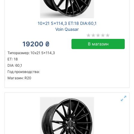
Ступица (dia)
от
до
10x21 5x114,3 ET:18 DIA:60,1
Voin Quasar
19200 ₴
В магазин
ZW
Типоразмер: 10x21 5x114,3
Dotz
ET: 18
Voin
DIA: 60,1
Год производства:
Все бренды
Магазин: R20
Тип диска
литой
Сбросить
Подобрать