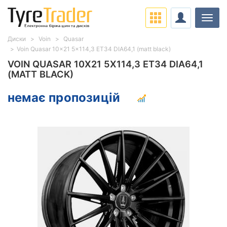
Навіг
Диски
Voin
Quasar
Voin Quasar 10x21 5x114,3 ET34 DIA64,1 (matt black)
VOIN QUASAR 10X21 5X114,3 ET34 DIA64,1
(MATT BLACK)
немає пропозицій