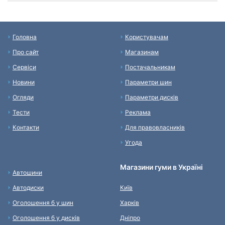
Головна
Користувачам
Про сайт
Магазинам
Сервіси
Постачальникам
Новини
Параметри шин
Огляди
Параметри дисків
Тести
Реклама
Контакти
Для правовласників
Угода
Магазини гуми в Україні
Автошини
Автодиски
Київ
Оголошення б у шин
Харків
Оголошення б у дисків
Дніпро