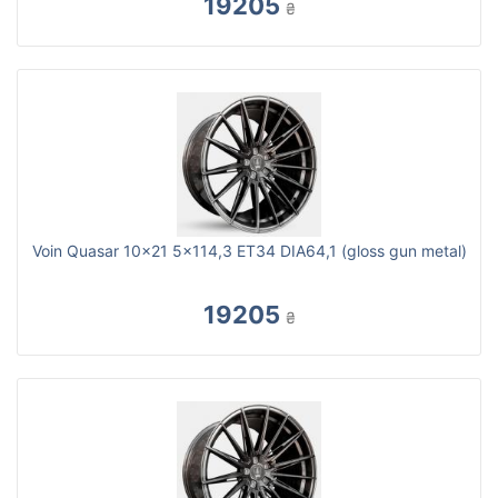
19205
₴
Voin Quasar 10x21 5x114,3 ET34 DIA64,1 (gloss gun metal)
19205
₴